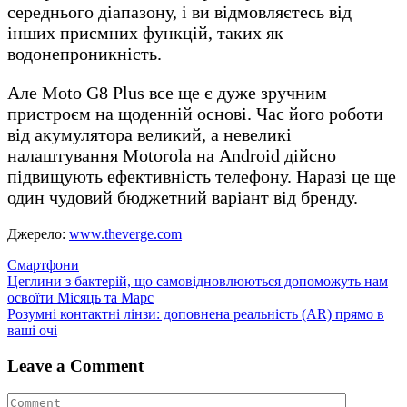
середнього діапазону, і ви відмовляєтесь від
інших приємних функцій, таких як
водонепроникність.
Але Moto G8 Plus все ще є дуже зручним
пристроєм на щоденній основі. Час його роботи
від акумулятора великий, а невеликі
налаштування Motorola на Android дійсно
підвищують ефективність телефону. Наразі це ще
один чудовий бюджетний варіант від бренду.
Джерело:
www.theverge.com
Смартфони
Навігація
Цеглини з бактерій, що самовідновлюються допоможуть нам
освоїти Місяць та Марс
записів
Розумні контактні лінзи: доповнена реальність (AR) прямо в
ваші очі
Leave a Comment