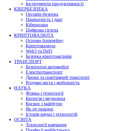
Інструменти продуктивності
КІБЕРБЕЗПЕКА
Онлайн-безпека
Приватність і дані
Кібератаки
Цифрова гігієна
КРИПТОВАЛЮТА
Основи блокчейну
Криптовалюта
Web3 та DeFi
Безпека криптоактивів
ТРАНСПОРТ
Безпілотні автомобілі
Електротранспорт
Дрони та повітряний транспорт
Розумні міста і мобільність
НАУКА
Фізика і технології
Біологія і медицина
Космос і майбутнє
Як це працює
Історія науки і технологій
ОСВІТА
Технології навчання
Професії майбутнього