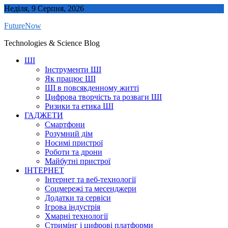
Skip
Неділя, 9 Серпня, 2026
to
FutureNow
content
Technologies & Science Blog
ШІ
Інструменти ШІ
Як працює ШІ
ШІ в повсякденному житті
Цифрова творчість та розваги ШІ
Ризики та етика ШІ
ГАДЖЕТИ
Смартфони
Розумний дім
Носимі пристрої
Роботи та дрони
Майбутні пристрої
ІНТЕРНЕТ
Інтернет та веб-технології
Соцмережі та месенджери
Додатки та сервіси
Ігрова індустрія
Хмарні технології
Стримінг і цифрові платформи