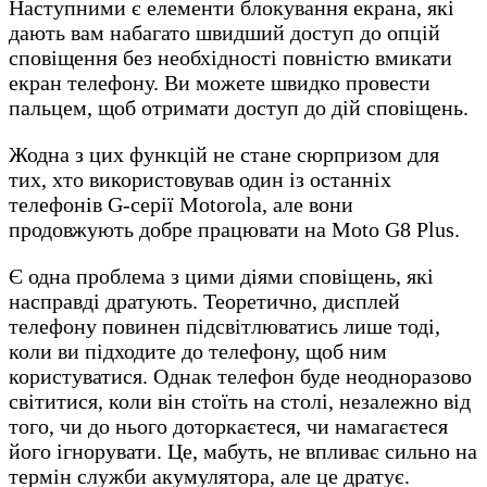
Наступними є елементи блокування екрана, які
дають вам набагато швидший доступ до опцій
сповіщення без необхідності повністю вмикати
екран телефону. Ви можете швидко провести
пальцем, щоб отримати доступ до дій сповіщень.
Жодна з цих функцій не стане сюрпризом для
тих, хто використовував один із останніх
телефонів G-серії Motorola, але вони
продовжують добре працювати на Moto G8 Plus.
Є одна проблема з цими діями сповіщень, які
насправді дратують. Теоретично, дисплей
телефону повинен підсвітлюватись лише тоді,
коли ви підходите до телефону, щоб ним
користуватися. Однак телефон буде неодноразово
світитися, коли він стоїть на столі, незалежно від
того, чи до нього доторкаєтеся, чи намагаєтеся
його ігнорувати. Це, мабуть, не впливає сильно на
термін служби акумулятора, але це дратує.