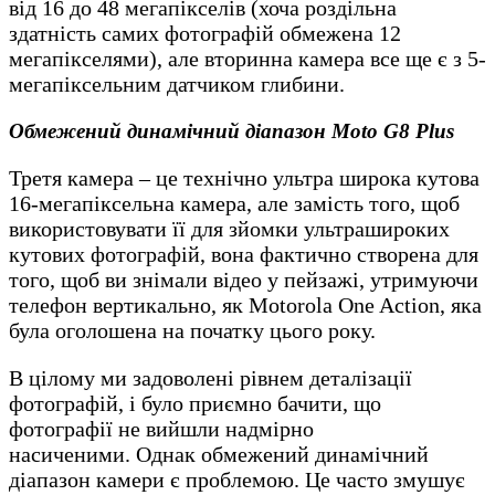
від 16 до 48 мегапікселів (хоча роздільна
здатність самих фотографій обмежена 12
мегапікселями), але вторинна камера все ще є з 5-
мегапіксельним датчиком глибини.
Обмежений динамічний діапазон Moto G8 Plus
Третя камера – це технічно ультра широка кутова
16-мегапіксельна камера, але замість того, щоб
використовувати її для зйомки ультрашироких
кутових фотографій, вона фактично створена для
того, щоб ви знімали відео у пейзажі, утримуючи
телефон вертикально, як Motorola One Action, яка
була оголошена на початку цього року.
В цілому ми задоволені рівнем деталізації
фотографій, і було приємно бачити, що
фотографії не вийшли надмірно
насиченими. Однак обмежений динамічний
діапазон камери є проблемою. Це часто змушує