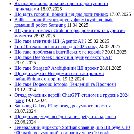
Як працює холодильник: просто, доступно і з
прикладами
18.07.2025
Що їдять горобці: повний гід для допитливих
17.07.2025
Ballie — новий смарт-друг у формі кулі: що вміє
домашній робот Samsung
11.04.2025
Штучний інтелект Grok: історія, розвиток та курйозні
моменти
28.02.2025
Що таке агентний ШІ (Agentic AI)?
25.02.2025
Топ-10 технологічних трендів 2025 року
24.02.2025
Що таке проблема візантійських генералів?
30.01.2025
Що таке DeepSeek і чому він руйнує сектор АІ?
29.01.2025
Що таке Stargate? Амбіційний ШІ проект
28.01.2025
Що їдять мухи? Невідомий світ гастрономії
найдрібніших створінь
19.12.2024
Що таке Dogecoin: Історія, Тенденції та Прогнози
19.12.2024
Огляд сучасних версій ChatGPT станом на грудень 2024
року
19.12.2024
Samsung Galaxy Ring: огляд розумного перстня
23.07.2024
Що їдять ведмеді: всеїдні та не гребують падаллю
22.06.2024
Генеральний директор SoftBank заявив, що ШІ буде в 10
000 разів розумніший за людину через 10 років