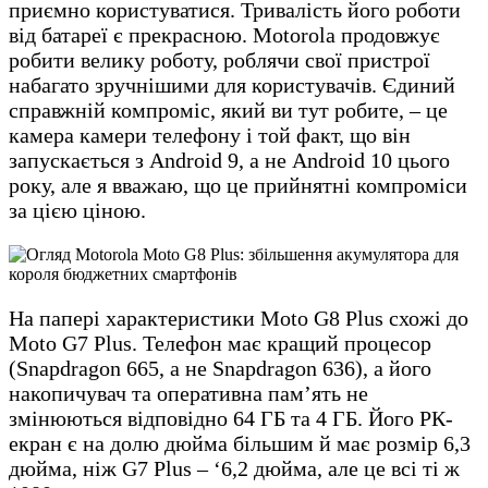
приємно користуватися. Тривалість його роботи
від батареї є прекрасною. Motorola продовжує
робити велику роботу, роблячи свої пристрої
набагато зручнішими для користувачів. Єдиний
справжній компроміс, який ви тут робите, – це
камера камери телефону і той факт, що він
запускається з Android 9, а не Android 10 цього
року, але я вважаю, що це прийнятні компроміси
за цією ціною.
На папері характеристики Moto G8 Plus схожі до
Moto G7 Plus. Телефон має кращий процесор
(Snapdragon 665, а не Snapdragon 636), а його
накопичувач та оперативна пам’ять не
змінюються відповідно 64 ГБ та 4 ГБ. Його РК-
екран є на долю дюйма більшим й має розмір 6,3
дюйма, ніж G7 Plus – ‘6,2 дюйма, але це всі ті ж