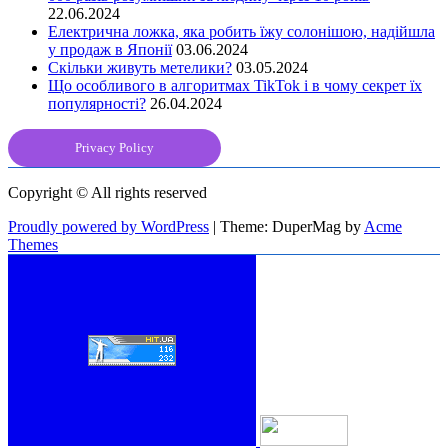
22.06.2024
Електрична ложка, яка робить їжу солонішою, надійшла
у продаж в Японії
03.06.2024
Скільки живуть метелики?
03.05.2024
Що особливого в алгоритмах TikTok і в чому секрет їх
популярності?
26.04.2024
Privacy Policy
Copyright © All rights reserved
Proudly powered by WordPress
|
Theme: DuperMag by
Acme
Themes