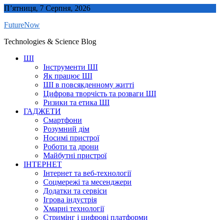
Skip
П’ятниця, 7 Серпня, 2026
to
FutureNow
content
Technologies & Science Blog
ШІ
Інструменти ШІ
Як працює ШІ
ШІ в повсякденному житті
Цифрова творчість та розваги ШІ
Ризики та етика ШІ
ГАДЖЕТИ
Смартфони
Розумний дім
Носимі пристрої
Роботи та дрони
Майбутні пристрої
ІНТЕРНЕТ
Інтернет та веб-технології
Соцмережі та месенджери
Додатки та сервіси
Ігрова індустрія
Хмарні технології
Стримінг і цифрові платформи