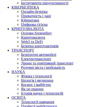
Інструменти продуктивності
КІБЕРБЕЗПЕКА
Онлайн-безпека
Приватність і дані
Кібератаки
Цифрова гігієна
КРИПТОВАЛЮТА
Основи блокчейну
Криптовалюта
Web3 та DeFi
Безпека криптоактивів
ТРАНСПОРТ
Безпілотні автомобілі
Електротранспорт
Дрони та повітряний транспорт
Розумні міста і мобільність
НАУКА
Фізика і технології
Біологія і медицина
Космос і майбутнє
Як це працює
Історія науки і технологій
ОСВІТА
Технології навчання
Професії майбутнього