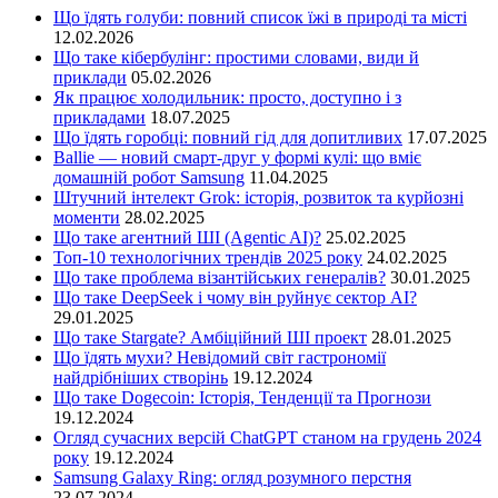
Що їдять голуби: повний список їжі в природі та місті
12.02.2026
Що таке кібербулінг: простими словами, види й
приклади
05.02.2026
Як працює холодильник: просто, доступно і з
прикладами
18.07.2025
Що їдять горобці: повний гід для допитливих
17.07.2025
Ballie — новий смарт-друг у формі кулі: що вміє
домашній робот Samsung
11.04.2025
Штучний інтелект Grok: історія, розвиток та курйозні
моменти
28.02.2025
Що таке агентний ШІ (Agentic AI)?
25.02.2025
Топ-10 технологічних трендів 2025 року
24.02.2025
Що таке проблема візантійських генералів?
30.01.2025
Що таке DeepSeek і чому він руйнує сектор АІ?
29.01.2025
Що таке Stargate? Амбіційний ШІ проект
28.01.2025
Що їдять мухи? Невідомий світ гастрономії
найдрібніших створінь
19.12.2024
Що таке Dogecoin: Історія, Тенденції та Прогнози
19.12.2024
Огляд сучасних версій ChatGPT станом на грудень 2024
року
19.12.2024
Samsung Galaxy Ring: огляд розумного перстня
23.07.2024