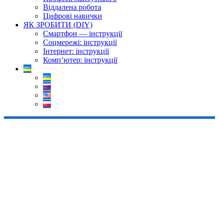
Віддалена робота
Цифрові навички
ЯК ЗРОБИТИ (DIY)
Смартфон — інструкції
Соцмережі: інструкції
Інтернет: інструкції
Комп’ютер: інструкції