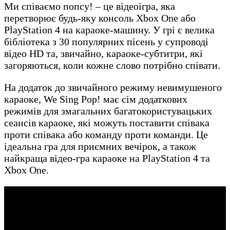
Ми співаємо попсу! – це відеоігра, яка
перетворює будь-яку консоль Xbox One або
PlayStation 4 на караоке-машину. У грі є велика
бібліотека з 30 популярних пісень у супроводі
відео HD та, звичайно, караоке-субтитри, які
загоряються, коли кожне слово потрібно співати.
На додаток до звичайного режиму невимушеного
караоке, We Sing Pop! має сім додаткових
режимів для змагальних багатокористувацьких
сеансів караоке, які можуть поставити співака
проти співака або команду проти команди. Це
ідеальна гра для приємних вечірок, а також
найкраща відео-гра караоке на PlayStation 4 та
Xbox One.