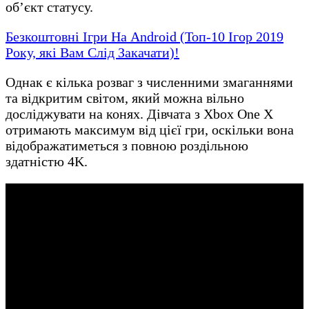
об’єкт статусу.
Безкоштовні Ігри На Android (Топ-10 Ігор 2019
Року, які Вам Слід Закачати)!
Однак є кілька розваг з численними змаганнями
та відкритим світом, який можна вільно
досліджувати на конях. Дівчата з Xbox One X
отримають максимум від цієї гри, оскільки вона
відображатиметься з повною роздільною
здатністю 4K.