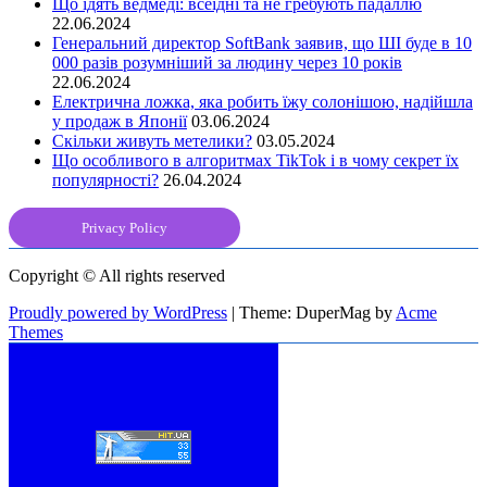
Що їдять ведмеді: всеїдні та не гребують падаллю
22.06.2024
Генеральний директор SoftBank заявив, що ШІ буде в 10
000 разів розумніший за людину через 10 років
22.06.2024
Електрична ложка, яка робить їжу солонішою, надійшла
у продаж в Японії
03.06.2024
Скільки живуть метелики?
03.05.2024
Що особливого в алгоритмах TikTok і в чому секрет їх
популярності?
26.04.2024
Privacy Policy
Copyright © All rights reserved
Proudly powered by WordPress
|
Theme: DuperMag by
Acme
Themes