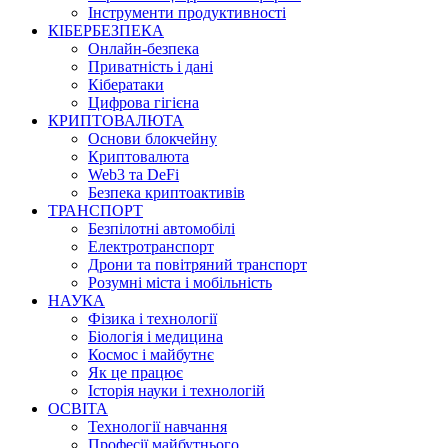
Інструменти продуктивності
КІБЕРБЕЗПЕКА
Онлайн-безпека
Приватність і дані
Кібератаки
Цифрова гігієна
КРИПТОВАЛЮТА
Основи блокчейну
Криптовалюта
Web3 та DeFi
Безпека криптоактивів
ТРАНСПОРТ
Безпілотні автомобілі
Електротранспорт
Дрони та повітряний транспорт
Розумні міста і мобільність
НАУКА
Фізика і технології
Біологія і медицина
Космос і майбутнє
Як це працює
Історія науки і технологій
ОСВІТА
Технології навчання
Професії майбутнього