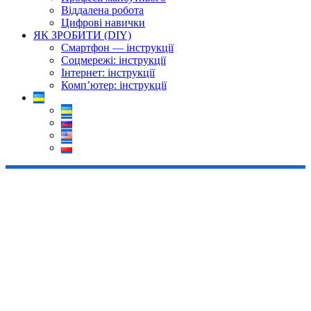
Віддалена робота
Цифрові навички
ЯК ЗРОБИТИ (DIY)
Смартфон — інструкції
Соцмережі: інструкції
Інтернет: інструкції
Комп’ютер: інструкції