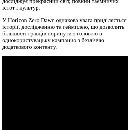
досліджує прекрасний світ, повний таємничих
істот і культур.
У Horizon Zero Dawn однакова увага приділяється
історії, дослідженню та геймплею, що дозволить
більшості гравців поринути з головою в
однокористувацьку кампанію з безліччю
додаткового контенту.