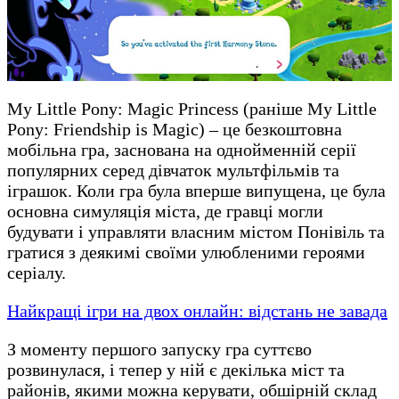
My Little Pony: Magic Princess (раніше My Little
Pony: Friendship is Magic) – це безкоштовна
мобільна гра, заснована на однойменній серії
популярних серед дівчаток мультфільмів та
іграшок. Коли гра була вперше випущена, це була
основна симуляція міста, де гравці могли
будувати і управляти власним містом Понівіль та
гратися з деякимі своїми улюбленими героями
серіалу.
Найкращі ігри на двох онлайн: відстань не завада
З моменту першого запуску гра суттєво
розвинулася, і тепер у ній є декілька міст та
районів, якими можна керувати, обшірній склад