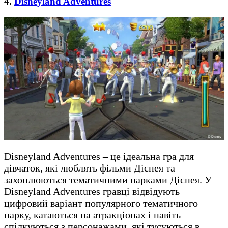
4.
Disneyland Adventures
Disneyland Adventures – це ідеальна гра для
дівчаток, які люблять фільми Діснея та
захоплюються тематичними парками Діснея. У
Disneyland Adventures гравці відвідують
цифровий варіант популярного тематичного
парку, катаються на атракціонах і навіть
спілкуються з персонажами, які тусуються в