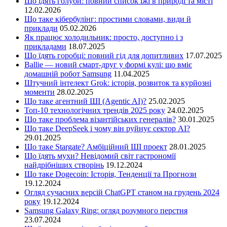
Що їдять голуби: повний список їжі в природі та місті
12.02.2026
Що таке кібербулінг: простими словами, види й
приклади
05.02.2026
Як працює холодильник: просто, доступно і з
прикладами
18.07.2025
Що їдять горобці: повний гід для допитливих
17.07.2025
Ballie — новий смарт-друг у формі кулі: що вміє
домашній робот Samsung
11.04.2025
Штучний інтелект Grok: історія, розвиток та курйозні
моменти
28.02.2025
Що таке агентний ШІ (Agentic AI)?
25.02.2025
Топ-10 технологічних трендів 2025 року
24.02.2025
Що таке проблема візантійських генералів?
30.01.2025
Що таке DeepSeek і чому він руйнує сектор АІ?
29.01.2025
Що таке Stargate? Амбіційний ШІ проект
28.01.2025
Що їдять мухи? Невідомий світ гастрономії
найдрібніших створінь
19.12.2024
Що таке Dogecoin: Історія, Тенденції та Прогнози
19.12.2024
Огляд сучасних версій ChatGPT станом на грудень 2024
року
19.12.2024
Samsung Galaxy Ring: огляд розумного перстня
23.07.2024