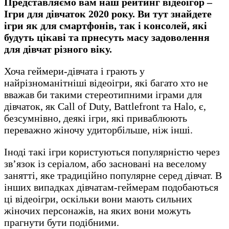
Представляємо вам наш рейтинг відеоігор –
Ігри для дівчаток 2020 року. Ви тут знайдете
ігри як для смартфонів, так і консолей, які
будуть цікаві та прнесуть масу задоволення
для дівчат різного віку.
Хоча геймери-дівчата і грають у
найрізноманітніші відеоігри, які багато хто не
вважав би такими стереотипними іграми для
дівчаток, як Call of Duty, Battlefront та Halo, є,
безсумнівно, деякі ігри, які приваблюють
переважно жіночу удиторбільше, ніж інші.
Іноді такі ігри користуються популярністю через
зв’язок із серіалом, або засновані на веселому
занятті, яке традиційно популярне серед дівчат. В
інших випадках дівчатам-геймерам подобаються
ці відеоігри, оскільки вони мають сильних
жіночих персонажів, на яких вони можуть
прагнути бути подібними.