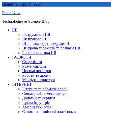
Skip
Неділя, 9 Серпня, 2026
to
FutureNow
content
Technologies & Science Blog
ШІ
Інструменти ШІ
Як працює ШІ
ШІ в повсякденному житті
Цифрова творчість та розваги ШІ
Ризики та етика ШІ
ГАДЖЕТИ
Смартфони
Розумний дім
Носимі пристрої
Роботи та дрони
Майбутні пристрої
ІНТЕРНЕТ
Інтернет та веб-технології
Соцмережі та месенджери
Додатки та сервіси
Ігрова індустрія
Хмарні технології
Стримінг і цифрові платформи