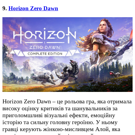
9.
Horizon Zero Dawn
Horizon Zero Dawn – це рольова гра, яка отримала
високу оцінку критиків та шанувальників за
приголомшливі візуальні ефекти, емоційну
історію та сильну головну героїню. У ньому
гравці керують жінкою-мисливцем Алой, яка