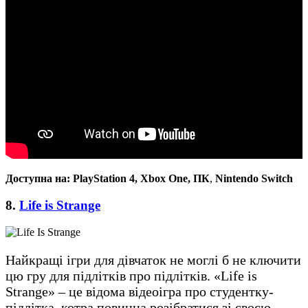
Доступна на:
PlayStation 4, Xbox One, ПК
,
Nintendo Switch
8.
Life is Strange
Найкращі ігри для дівчаток не моглі б не ключити
цю гру для підлітків про підлітків. «Life is
Strange» – це відома відеоігра про студентку-
підлітка, котра повинна розібратися зі своєю