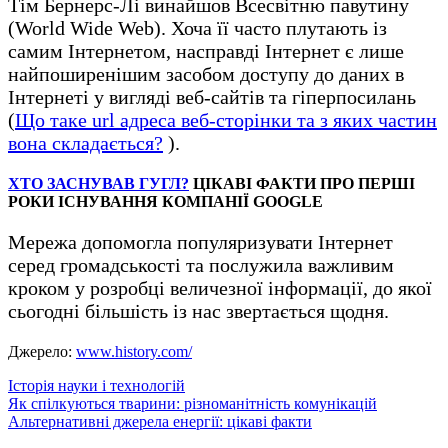
Тім Бернерс-Лі винайшов Всесвітню павутину
(World Wide Web). Хоча її часто плутають із
самим Інтернетом, насправді Інтернет є лише
найпоширенішим засобом доступу до даних в
Інтернеті у вигляді веб-сайтів та гіперпосилань
(
Що таке url адреса веб-сторінки та з яких частин
вона складається?
).
ХТО ЗАСНУВАВ ГУГЛ?
ЦІКАВІ ФАКТИ ПРО ПЕРШІ
РОКИ ІСНУВАННЯ КОМПАНІЇ GOOGLE
Мережа допомогла популяризувати Інтернет
серед громадськості та послужила важливим
кроком у розробці величезної інформації, до якої
сьогодні більшість із нас звертається щодня.
Джерело:
www.history.com/
Історія науки і технологій
Навігація
Як спілкуються тварини: різноманітність комунікацій
Альтернативні джерела енергії: цікаві факти
записів