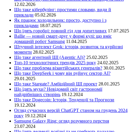
12.02.2026
Що таке кібербулінг: простими словами, види й
приклади
05.02.2026
Як працює холодильник: просто, доступно і з
прикладами
18.07.2025
Що їдять горобці: повний гід для допитливих
17.07.2025
Ballie — новий смарт-друг у формі кулі: що вміє
домашній робот Samsung
11.04.2025
Штучний інтелект Grok: історія, розвиток та курйозні
моменти
28.02.2025
Що таке агентний ШІ (Agentic AI)?
25.02.2025
Топ-10 технологічних трендів 2025 року
24.02.2025
Що таке проблема візантійських генералів?
30.01.2025
Що таке DeepSeek і чому він руйнує сектор АІ?
29.01.2025
Що таке Stargate? Амбіційний ШІ проект
28.01.2025
Що їдять мухи? Невідомий світ гастрономії
найдрібніших створінь
19.12.2024
Що таке Dogecoin: Історія, Тенденції та Прогнози
19.12.2024
Огляд сучасних версій ChatGPT станом на грудень 2024
року
19.12.2024
Samsung Galaxy Ring: огляд розумного перстня
23.07.2024
Що їдять ведмеді: всеїдні та не гребують падаллю