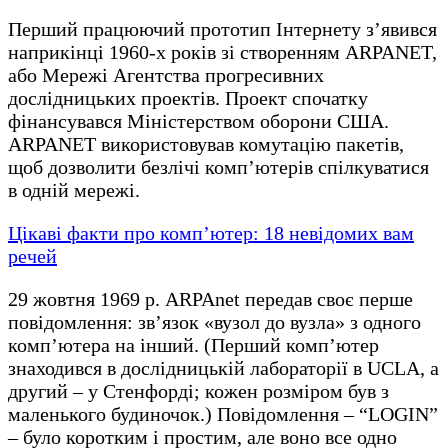
Перший працюючий прототип Інтернету з’явився
наприкінці 1960-х років зі створенням ARPANET,
або Мережі Агентства прогресивних
дослідницьких проектів. Проект спочатку
фінансувався Міністерством оборони США.
ARPANET використовував комутацію пакетів,
щоб дозволити безлічі комп’ютерів спілкуватися
в одній мережі.
Цікаві факти про комп’ютер: 18 невідомих вам
речей
29 жовтня 1969 р. ARPAnet передав своє перше
повідомлення: зв’язок «вузол до вузла» з одного
комп’ютера на інший. (Перший комп’ютер
знаходився в дослідницькій лабораторії в UCLA, а
другий – у Стенфорді; кожен розміром був з
маленького будиночок.) Повідомлення – “LOGIN”
– було коротким і простим, але воно все одно