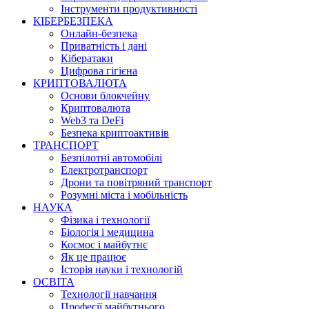
Інструменти продуктивності
КІБЕРБЕЗПЕКА
Онлайн-безпека
Приватність і дані
Кібератаки
Цифрова гігієна
КРИПТОВАЛЮТА
Основи блокчейну
Криптовалюта
Web3 та DeFi
Безпека криптоактивів
ТРАНСПОРТ
Безпілотні автомобілі
Електротранспорт
Дрони та повітряний транспорт
Розумні міста і мобільність
НАУКА
Фізика і технології
Біологія і медицина
Космос і майбутнє
Як це працює
Історія науки і технологій
ОСВІТА
Технології навчання
Професії майбутнього