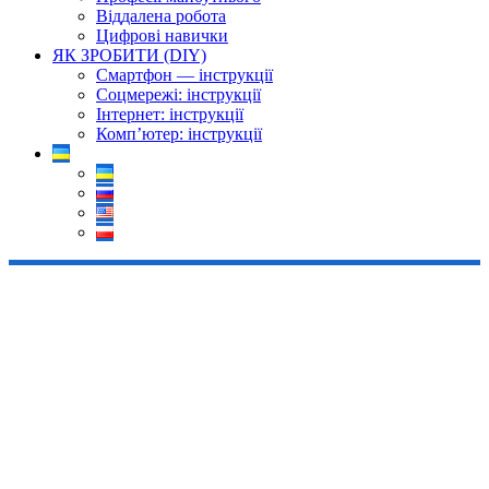
Віддалена робота
Цифрові навички
ЯК ЗРОБИТИ (DIY)
Смартфон — інструкції
Соцмережі: інструкції
Інтернет: інструкції
Комп’ютер: інструкції