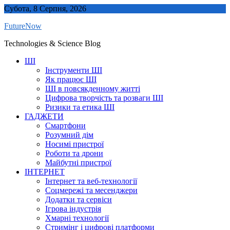
Skip
Субота, 8 Серпня, 2026
to
FutureNow
content
Technologies & Science Blog
ШІ
Інструменти ШІ
Як працює ШІ
ШІ в повсякденному житті
Цифрова творчість та розваги ШІ
Ризики та етика ШІ
ГАДЖЕТИ
Смартфони
Розумний дім
Носимі пристрої
Роботи та дрони
Майбутні пристрої
ІНТЕРНЕТ
Інтернет та веб-технології
Соцмережі та месенджери
Додатки та сервіси
Ігрова індустрія
Хмарні технології
Стримінг і цифрові платформи