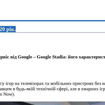
20 рік.
рвіс від Google – Google Stadia: його характери
нгу ігор на телевізорах та мобільних пристроях без 
авцем в будь-якій технічній сфері, але в хмарних іг
on Now).