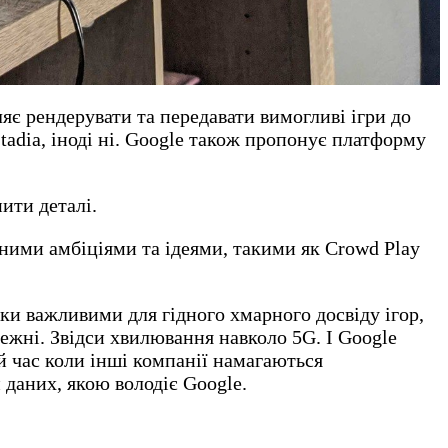
ляє рендерувати та передавати вимогливі ігри до
tadia, іноді ні. Google також пропонує платформу
нити деталі.
зними амбіціями та ідеями, такими як Crowd Play
ьки важливими для гідного хмарного досвіду ігор,
режні. Звідси хвилювання навколо 5G. І Google
ой час коли інші компанії намагаються
 даних, якою володіє Google.