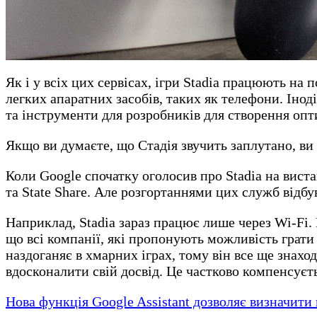
Як і у всіх цих сервісах, ігри Stadia працюють на
легких апаратних засобів, таких як телефони. Іно
та інструменти для розробників для створення опти
Якщо ви думаєте, що Стадія звучить заплутано, ви
Коли Google спочатку оголосив про Stadia на вист
та State Share. Але розгортаннями цих служб відб
Наприклад, Stadia зараз працює лише через Wi-Fi.
що всі компанії, які пропонують можливість грати 
наздоганяє в хмарних іграх, тому він все ще знахо
вдосконалити свій досвід. Це частково компенсуєт
Нова функція Google Assistant дозволяє визначит