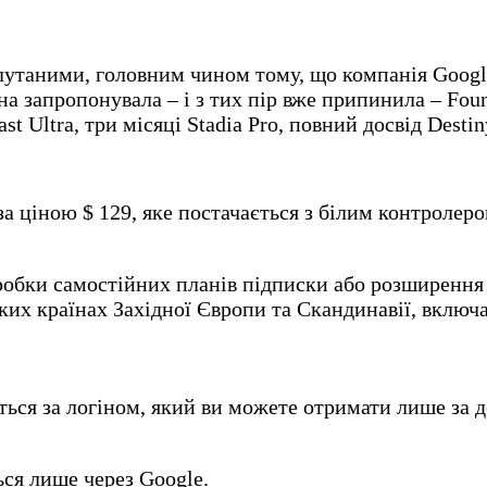
плутаними, головним чином тому, що компанія Goog
а запропонувала – і з тих пір вже припинила – Foun
 Ultra, три місяці Stadia Pro, повний досвід Destin
а ціною $ 129, яке постачається з білим контролеро
робки самостійних планів підписки або розширення
еяких країнах Західної Європи та Скандинавії, вкл
ться за логіном, який ви можете отримати лише за д
ься лише через Google.