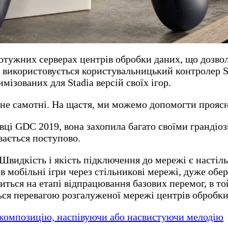
 потужних серверах центрів обробки даних, що дозво
ді використовується користувальницький контролер S
мізованих для Stadia версій своїх ігор.
 не самотні. На щастя, ми можемо допомогти прояс
авці GDC 2019, вона захопила багато своїми грандіо
увається поступово.
 Швидкість і якість підключення до мережі є настіл
в мобільні ігри через стільникові мережі, дуже обе
диться на етапі відпрацювання базових перемог, в т
ься перевагою розгалуженої мережі центрів обробки
и композицію, наспівуючи або насвистуючи мелодію