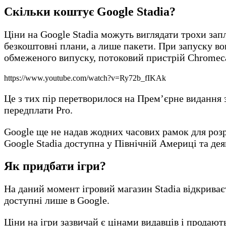
Скільки коштує
Google Stadia
?
Ціни на Google Stadia можуть виглядати трохи за
безкоштовні плани, а лише пакети. При запуску вон
обмеженого випуску, потоковий пристрій Chromecast
https://www.youtube.com/watch?v=Ry72b_fIKAk
Це з тих пір перетворилося на Прем’єрне видання з
передплати Pro.
Google ще не надав жодних часових рамок для роз
Google Stadia доступна у Північній Америці та д
Як придбати ігри?
На даний момент ігровий магазин Stadia відкриває
доступні лише в Google.
Ціни на ігри зазвичай є цінами видавців і продают