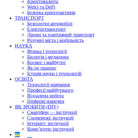
Криптовалюта
Web3 та DeFi
Безпека криптоактивів
ТРАНСПОРТ
Безпілотні автомобілі
Електротранспорт
Дрони та повітряний транспорт
Розумні міста і мобільність
НАУКА
Фізика і технології
Біологія і медицина
Космос і майбутнє
Як це працює
Історія науки і технологій
ОСВІТА
Технології навчання
Професії майбутнього
Віддалена робота
Цифрові навички
ЯК ЗРОБИТИ (DIY)
Смартфон — інструкції
Соцмережі: інструкції
Інтернет: інструкції
Комп’ютер: інструкції