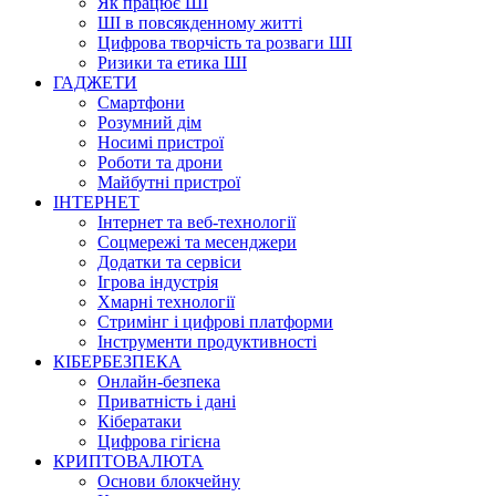
Як працює ШІ
ШІ в повсякденному житті
Цифрова творчість та розваги ШІ
Ризики та етика ШІ
ГАДЖЕТИ
Смартфони
Розумний дім
Носимі пристрої
Роботи та дрони
Майбутні пристрої
ІНТЕРНЕТ
Інтернет та веб-технології
Соцмережі та месенджери
Додатки та сервіси
Ігрова індустрія
Хмарні технології
Стримінг і цифрові платформи
Інструменти продуктивності
КІБЕРБЕЗПЕКА
Онлайн-безпека
Приватність і дані
Кібератаки
Цифрова гігієна
КРИПТОВАЛЮТА
Основи блокчейну