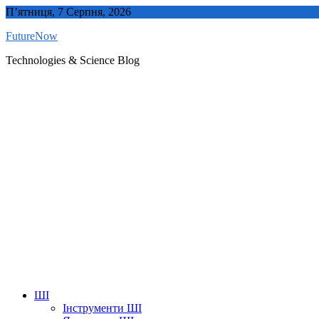
Skip
П’ятниця, 7 Серпня, 2026
to
FutureNow
content
Technologies & Science Blog
ШІ
Інструменти ШІ