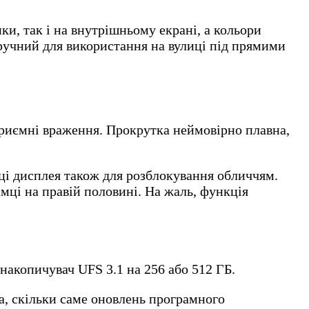
нки, так і на внутрішньому екрані, а кольори
е зручний для використання на вулиці під прямими
приємні враження. Прокрутка неймовірно плавна,
шці дисплея також для розблокування обличчям.
мці на правій половині. На жаль, функція
 накопичувач UFS 3.1 на 256 або 512 ГБ.
а, скільки саме оновлень програмного