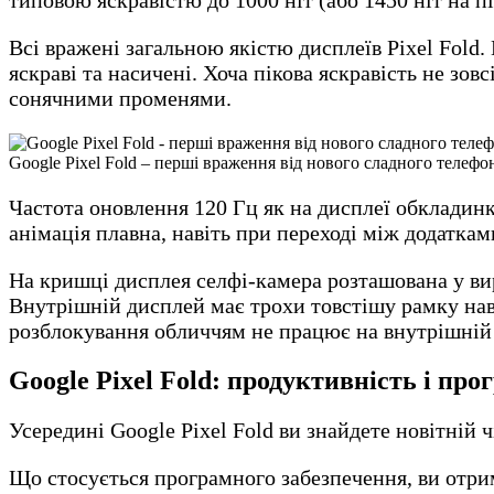
Всі вражені загальною якістю дисплеїв Pixel Fold. 
яскраві та насичені. Хоча пікова яскравість не зов
сонячними променями.
Google Pixel Fold – перші враження від нового сладного телефон
Частота оновлення 120 Гц як на дисплеї обкладинк
анімація плавна, навіть при переході між додаткам
На кришці дисплея селфі-камера розташована у вир
Внутрішній дисплей має трохи товстішу рамку нав
розблокування обличчям не працює на внутрішній 
Google Pixel Fold: продуктивність і пр
Усередині Google Pixel Fold ви знайдете новітній ч
Що стосується програмного забезпечення, ви отрим