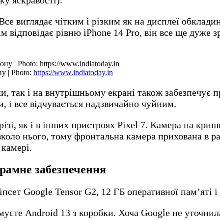
Все виглядає чітким і різким як на дисплеї обклади
сім відповідає рівню iPhone 14 Pro, він все ще дуж
у | Photo:
https://www.indiatoday.in
и, так і на внутрішньому екрані також забезпечує 
и, і все відчувається надзвичайно чуйним.
ізі, як і в інших пристроях Pixel 7. Камера на кри
коло нього, тому фронтальна камера прихована в ра
камері.
ограмне забезпечення
іпсет Google Tensor G2, 12 ГБ оперативної пам’яті і
уєте Android 13 з коробки. Хоча Google не уточнил