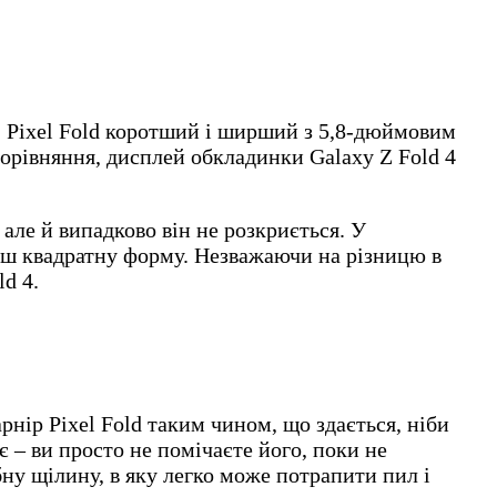
4, Pixel Fold коротший і ширший з 5,8-дюймовим
порівняння, дисплей обкладинки Galaxy Z Fold 4
 але й випадково він не розкриється. У
льш квадратну форму. Незважаючи на різницю в
d 4.
рнір Pixel Fold таким чином, що здається, ніби
є – ви просто не помічаєте його, поки не
бну щілину, в яку легко може потрапити пил і