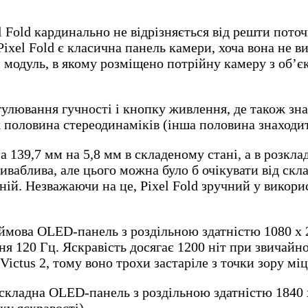
l Fold кардинально не відрізняється від решти поточ
 Pixel Fold є класична панель камери, хоча вона не в
 модуль, в якому розміщено потрійну камеру з об’єк
улювання гучності і кнопку живлення, де також зна
 половина стереодинаміків (інша половина знаходить
а 139,7 мм на 5,8 мм в складеному стані, а в розкла
приваблива, але цього можна було б очікувати від с
іній. Незважаючи на це, Pixel Fold зручний у викори
ймова OLED-панель з роздільною здатністю 1080 x 2
я 120 Гц. Яскравість досягає 1200 ніт при звичайно
 Victus 2, тому воно трохи застаріле з точки зору міц
складна OLED-панель з роздільною здатністю 1840 
ку яскравості).