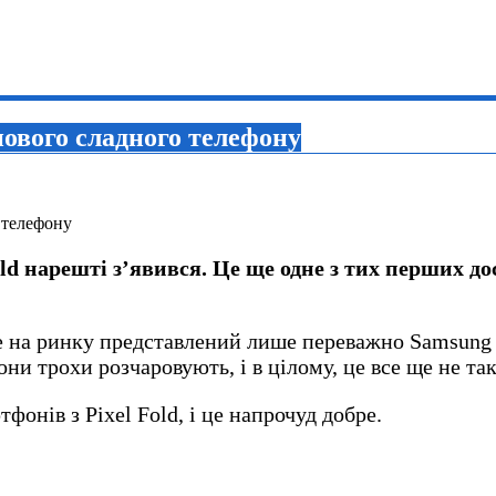
 нового сладного телефону
old нарешті з’явився. Це ще одне з тих перших 
е на ринку представлений лише переважно Samsung з
они трохи розчаровують, і в цілому, це все ще не так
фонів з Pixel Fold, і це напрочуд добре.