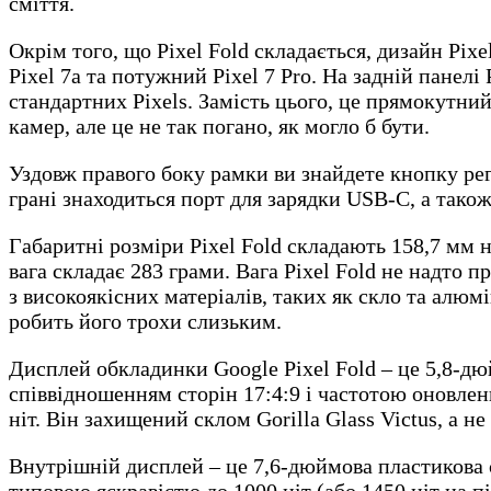
сміття.
Окрім того, що Pixel Fold складається, дизайн Pixe
Pixel 7a та потужний Pixel 7 Pro. На задній панелі
стандартних Pixels. Замість цього, це прямокутний
камер, але це не так погано, як могло б бути.
Уздовж правого боку рамки ви знайдете кнопку рег
грані знаходиться порт для зарядки USB-C, а також
Габаритні розміри Pixel Fold складають 158,7 мм н
вага складає 283 грами. Вага Pixel Fold не надто 
з високоякісних матеріалів, таких як скло та алюм
робить його трохи слизьким.
Дисплей обкладинки Google Pixel Fold – це 5,8-дю
співвідношенням сторін 17:4:9 і частотою оновленн
ніт. Він захищений склом Gorilla Glass Victus, а не
Внутрішній дисплей – це 7,6-дюймова пластикова 
типовою яскравістю до 1000 ніт (або 1450 ніт на пі