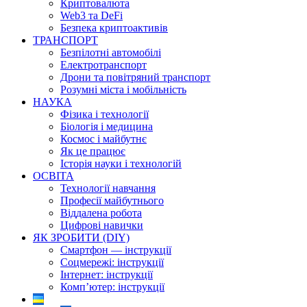
Криптовалюта
Web3 та DeFi
Безпека криптоактивів
ТРАНСПОРТ
Безпілотні автомобілі
Електротранспорт
Дрони та повітряний транспорт
Розумні міста і мобільність
НАУКА
Фізика і технології
Біологія і медицина
Космос і майбутнє
Як це працює
Історія науки і технологій
ОСВІТА
Технології навчання
Професії майбутнього
Віддалена робота
Цифрові навички
ЯК ЗРОБИТИ (DIY)
Смартфон — інструкції
Соцмережі: інструкції
Інтернет: інструкції
Комп’ютер: інструкції