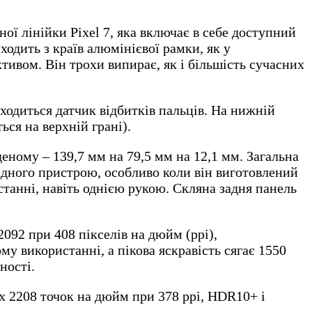
ної лінійки Pixel 7, яка включає в себе доступний
иходить з країв алюмінієвої рамки, як у
тивом. Він трохи випирає, як і більшість сучасних
ходиться датчик відбитків пальців. На нижній
ся на верхній грані).
деному – 139,7 мм на 79,5 мм на 12,1 мм. Загальна
кладного пристрою, особливо коли він виготовлений
станні, навіть однією рукою. Скляна задня панель
092 при 408 пікселів на дюйм (ppi),
му використанні, а пікова яскравість сягає 1550
ності.
x 2208 точок на дюйм при 378 ppi, HDR10+ і