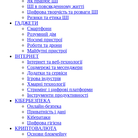
Як працює ШІ
ШІ в повсякденному житті
Цифрова творчість та розваги ШІ
Ризики та етика ШІ
ГАДЖЕТИ
Смартфони
Розумний дім
Носимі пристрої
Роботи та дрони
Майбутні пристрої
ІНТЕРНЕТ
Інтернет та веб-технології
Соцмережі та месенджери
Додатки та сервіси
Ігрова індустрія
Хмарні технології
Стримінг і цифрові платформи
Інструменти продуктивності
КІБЕРБЕЗПЕКА
Онлайн-безпека
Приватність і дані
Кібератаки
Цифрова гігієна
КРИПТОВАЛЮТА
Основи блокчейну