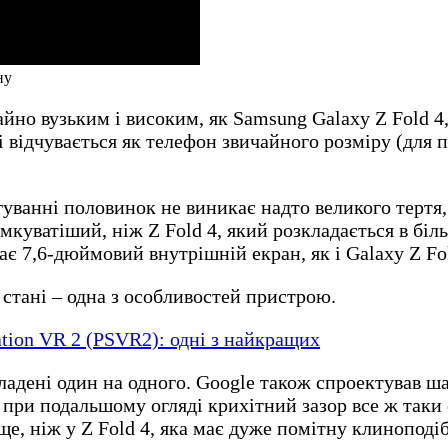
ну
чайно вузьким і високим, як Samsung Galaxy Z Fold 
і відчувається як телефон звичайного розміру (для 
гуванні половинок не виникає надто великого тертя,
мкуватіший, ніж Z Fold 4, який розкладається в бі
ає 7,6-дюймовий внутрішній екран, як і Galaxy Z Fol
стані – одна з особливостей пристрою.
ation VR 2 (PSVR2): одні з найкращих
адені один на одного. Google також спроектував ша
 при подальшому огляді крихітний зазор все ж таки 
ще, ніж у Z Fold 4, яка має дуже помітну клиноподі