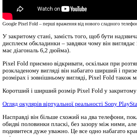
Google Pixel Fold – перші враження від нового сладного телефо
У закритому стані, замість того, щоб бути надзви
дисплеєм обкладинки – завдяки чому він виглядає 
має діагональ 6,2 дюйма).
Pixel Fold приємно відкривати, оскільки при розтя
розкладеному вигляді він набагато ширший і призе
розмірах і зовнішньому вигляді, Pixel Fold також м
Коротший і ширший розмір Pixel Fold у закритому 
Огляд окулярів віртуальної реальності Sony PlaySt
Насправді він більше схожий на два телефони, покл
обидві половинки пласкі, без зазору між ними, але
подивитеся дуже уважно. Це все одно набагато кра