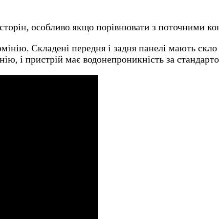
о сторін, особливо якщо порівнювати з поточними к
мінію. Складені передня і задня панелі мають скло G
нію, і пристрій має водонепроникність за стандарт