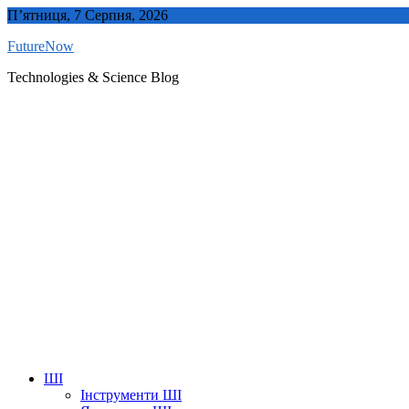
Skip
П’ятниця, 7 Серпня, 2026
to
FutureNow
content
Technologies & Science Blog
ШІ
Інструменти ШІ