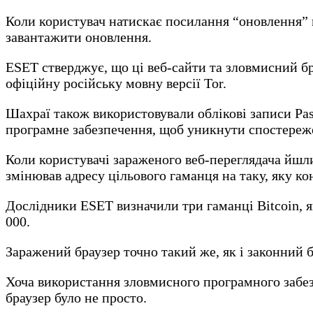
Коли користувач натискає посилання “оновлення” н
завантажити оновлення.
ESET стверджує, що ці веб-сайти та зловмисний бр
офіційну російську мовну версії Tor.
Шахраї також використовували облікові записи Pas
програмне забезпечення, щоб уникнути спостережен
Коли користувачі зараженого веб-переглядача йшли
змінював адресу цільового гаманця на таку, яку 
Дослідники ESET визначили три гаманці Bitcoin, я
000.
Заражений браузер точно такий же, як і законний б
Хоча використання зловмисного програмного забез
браузер було не просто.