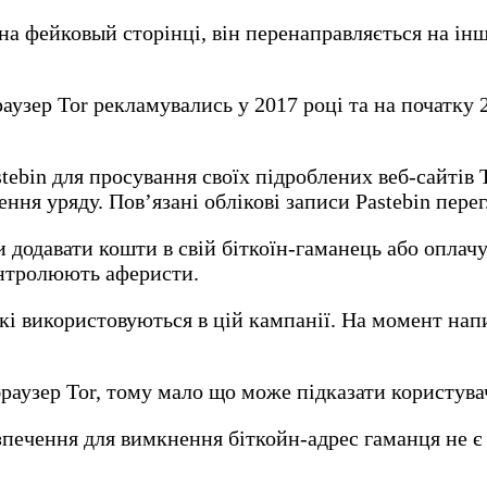
а фейковый сторінці, він перенаправляється на інш
аузер Tor рекламувались у 2017 році та на початку 
tebin для просування своїх підроблених веб-сайтів 
ня уряду. Пов’язані облікові записи Pastebin перег
 додавати кошти в свій біткоїн-гаманець або оплачу
контролюють аферисти.
кі використовуються в цій кампанії. На момент нап
раузер Tor, тому мало що може підказати користува
печення для вимкнення біткойн-адрес гаманця не є 