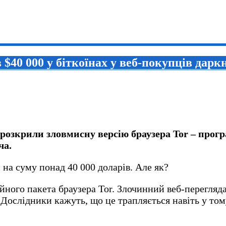
$40 000 у біткоїнах у веб-покупців дарк
озкрили зловмисну ​​версію браузера Tor – прог
ча.
на суму понад 40 000 доларів. Але як?
ного пакета браузера Tor. Злочинний веб-переглядач
. Дослідники кажуть, що це трапляється навіть у то