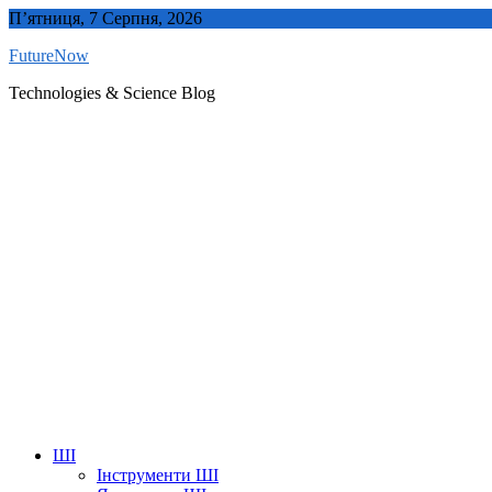
Skip
П’ятниця, 7 Серпня, 2026
to
FutureNow
content
Technologies & Science Blog
ШІ
Інструменти ШІ