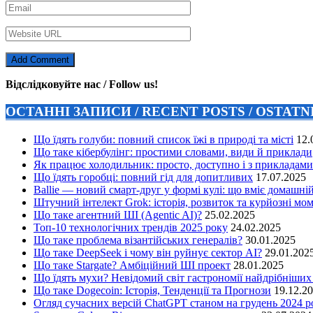
Відслідковуйте нас / Follow us!
ОСТАННІ ЗАПИСИ / RECENT POSTS / OSTAT
Що їдять голуби: повний список їжі в природі та місті
12.
Що таке кібербулінг: простими словами, види й приклади
Як працює холодильник: просто, доступно і з прикладами
Що їдять горобці: повний гід для допитливих
17.07.2025
Ballie — новий смарт-друг у формі кулі: що вміє домашні
Штучний інтелект Grok: історія, розвиток та курйозні мо
Що таке агентний ШІ (Agentic AI)?
25.02.2025
Топ-10 технологічних трендів 2025 року
24.02.2025
Що таке проблема візантійських генералів?
30.01.2025
Що таке DeepSeek і чому він руйнує сектор АІ?
29.01.202
Що таке Stargate? Амбіційний ШІ проект
28.01.2025
Що їдять мухи? Невідомий світ гастрономії найдрібніших
Що таке Dogecoin: Історія, Тенденції та Прогнози
19.12.2
Огляд сучасних версій ChatGPT станом на грудень 2024 р