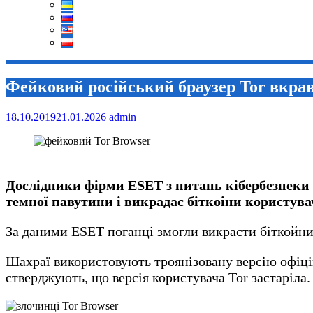
Фейковий російський браузер Tor вкрав 
18.10.2019
21.01.2026
admin
Дослідники фірми ESET з питань кібербезпеки р
темної павутини і викрадає біткоіни користува
За даними ESET поганці змогли викрасти біткойни 
Шахраї використовують троянізовану версію офіцій
стверджують, що версія користувача Tor застаріла