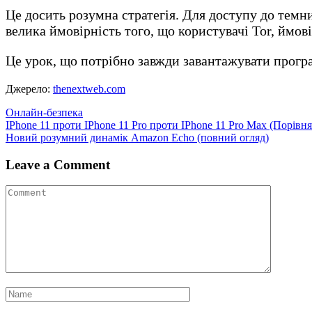
Це досить розумна стратегія. Для доступу до темн
велика ймовірність того, що користувачі Tor, ймов
Це урок, що потрібно завжди завантажувати програ
Джерело:
thenextweb.com
Онлайн-безпека
Навігація
IPhone 11 проти IPhone 11 Pro проти IPhone 11 Pro Max (Порівн
Новий розумний динамік Amazon Echo (повний огляд)
записів
Leave a Comment