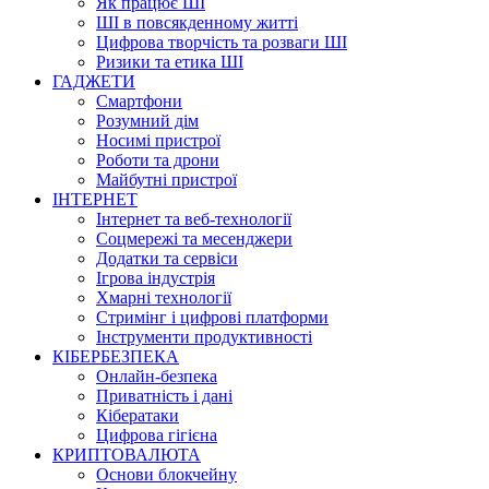
Як працює ШІ
ШІ в повсякденному житті
Цифрова творчість та розваги ШІ
Ризики та етика ШІ
ГАДЖЕТИ
Смартфони
Розумний дім
Носимі пристрої
Роботи та дрони
Майбутні пристрої
ІНТЕРНЕТ
Інтернет та веб-технології
Соцмережі та месенджери
Додатки та сервіси
Ігрова індустрія
Хмарні технології
Стримінг і цифрові платформи
Інструменти продуктивності
КІБЕРБЕЗПЕКА
Онлайн-безпека
Приватність і дані
Кібератаки
Цифрова гігієна
КРИПТОВАЛЮТА
Основи блокчейну