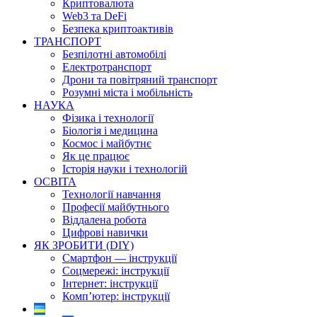
Криптовалюта
Web3 та DeFi
Безпека криптоактивів
ТРАНСПОРТ
Безпілотні автомобілі
Електротранспорт
Дрони та повітряний транспорт
Розумні міста і мобільність
НАУКА
Фізика і технології
Біологія і медицина
Космос і майбутнє
Як це працює
Історія науки і технологій
ОСВІТА
Технології навчання
Професії майбутнього
Віддалена робота
Цифрові навички
ЯК ЗРОБИТИ (DIY)
Смартфон — інструкції
Соцмережі: інструкції
Інтернет: інструкції
Комп’ютер: інструкції