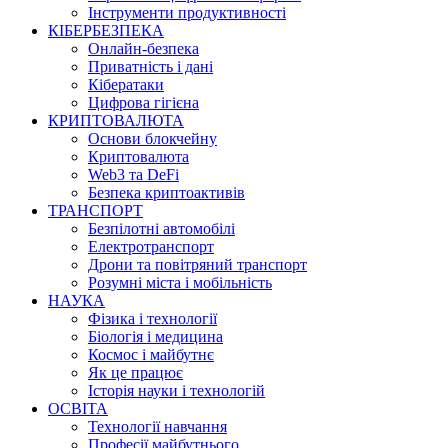
Інструменти продуктивності
КІБЕРБЕЗПЕКА
Онлайн-безпека
Приватність і дані
Кібератаки
Цифрова гігієна
КРИПТОВАЛЮТА
Основи блокчейну
Криптовалюта
Web3 та DeFi
Безпека криптоактивів
ТРАНСПОРТ
Безпілотні автомобілі
Електротранспорт
Дрони та повітряний транспорт
Розумні міста і мобільність
НАУКА
Фізика і технології
Біологія і медицина
Космос і майбутнє
Як це працює
Історія науки і технологій
ОСВІТА
Технології навчання
Професії майбутнього