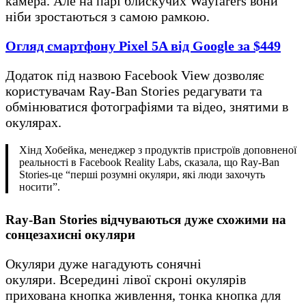
камера. Але на парі блискучих Wayfarers вони
ніби зростаються з самою рамкою.
Огляд смартфону Pixel 5A від Google за $449
Додаток під назвою Facebook View дозволяє
користувачам Ray-Ban Stories редагувати та
обмінюватися фотографіями та відео, знятими в
окулярах.
Хінд Хобейка, менеджер з продуктів пристроїв доповненої
реальності в Facebook Reality Labs, сказала, що Ray-Ban
Stories-це “перші розумні окуляри, які люди захочуть
носити”.
Ray-Ban Stories відчуваються дуже схожими на
сонцезахисні окуляри
Окуляри дуже нагадують сонячні
окуляри. Всередині лівої скроні окулярів
прихована кнопка живлення, тонка кнопка для