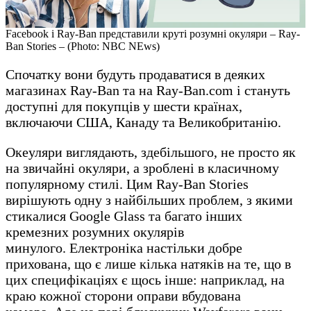
Facebook і Ray-Ban представили круті розумні окуляри – Ray-
Ban Stories – (Photo: NBC NEws)
Спочатку вони будуть продаватися в деяких
магазинах Ray-Ban та на Ray-Ban.com і стануть
доступні для покупців у шести країнах,
включаючи США, Канаду та Великобританію.
Океуляри виглядають, здебільшого, не просто як
на звичайні окуляри, а зроблені в класичному
популярному стилі. Цим Ray-Ban Stories
вирішують одну з найбільших проблем, з якими
стикалися Google Glass та багато інших
кремезних розумних окулярів
минулого. Електроніка настільки добре
прихована, що є лише кілька натяків на те, що в
цих специфікаціях є щось інше: наприклад, на
краю кожної сторони оправи вбудована