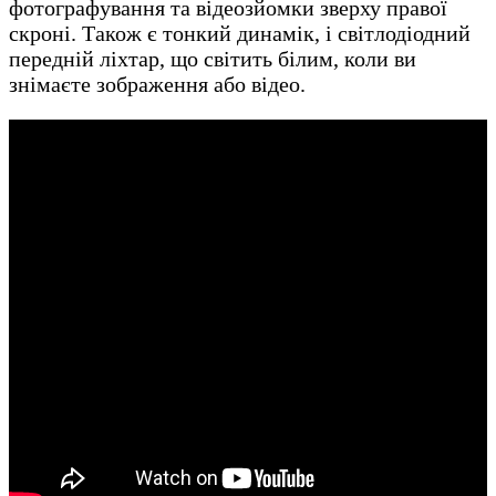
фотографування та відеозйомки зверху правої
скроні. Також є тонкий динамік, і світлодіодний
передній ліхтар, що світить білим, коли ви
знімаєте зображення або відео.