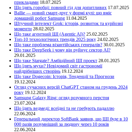
прикладами
18.07.2025
Що їдять горобці: повний гід для допитливих
17.07.2025
Ballie — новий смарт-друг у формі кулі: що вміє
домашній робот Samsung
11.04.2025
Штучний інтелект Grok: історія, розвиток та курйозні
моменти
28.02.2025
Що таке агентний ШІ (Agentic AI)?
25.02.2025
Топ-10 технологічних трендів 2025 року
24.02.2025
Що таке проблема візантійських генералів?
30.01.2025
Що таке DeepSeek і чому він руйнує сектор АІ?
29.01.2025
Що таке Stargate? Амбіційний ШІ проект
28.01.2025
Що їдять мухи? Невідомий світ гастрономії
найдрібніших створінь
19.12.2024
Що таке Dogecoin: Історія, Тенденції та Прогнози
19.12.2024
Огляд сучасних версій ChatGPT станом на грудень 2024
року
19.12.2024
Samsung Galaxy Ring: огляд розумного перстня
23.07.2024
Що їдять ведмеді: всеїдні та не гребують падаллю
22.06.2024
Генеральний директор SoftBank заявив, що ШІ буде в 10
000 разів розумніший за людину через 10 років
22.06.2024