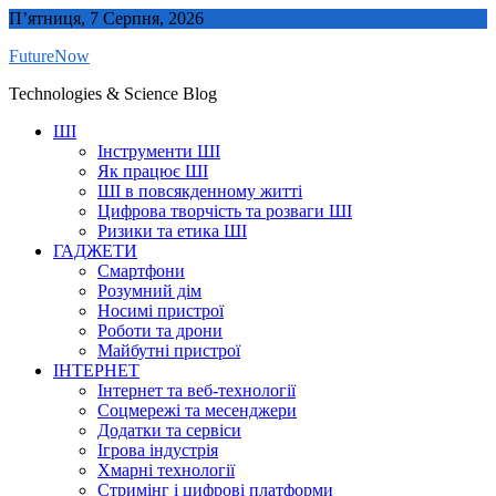
Skip
П’ятниця, 7 Серпня, 2026
to
FutureNow
content
Technologies & Science Blog
ШІ
Інструменти ШІ
Як працює ШІ
ШІ в повсякденному житті
Цифрова творчість та розваги ШІ
Ризики та етика ШІ
ГАДЖЕТИ
Смартфони
Розумний дім
Носимі пристрої
Роботи та дрони
Майбутні пристрої
ІНТЕРНЕТ
Інтернет та веб-технології
Соцмережі та месенджери
Додатки та сервіси
Ігрова індустрія
Хмарні технології
Стримінг і цифрові платформи