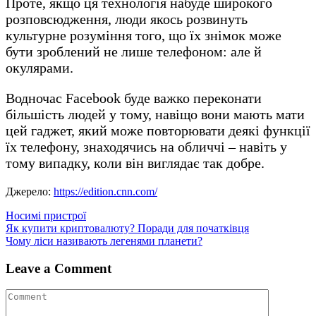
Проте, якщо ця технологія набуде широкого
розповсюдження, люди якось розвинуть
культурне розуміння того, що їх знімок може
бути зроблений не лише телефоном: але й
окулярами.
Водночас Facebook буде важко переконати
більшість людей у ​​тому, навіщо вони мають мати
цей гаджет, який може повторювати деякі функції
їх телефону, знаходячись на обличчі – навіть у
тому випадку, коли він виглядає так добре.
Джерело:
https://edition.cnn.com/
Носимі пристрої
Навігація
Як купити криптовалюту? Поради для початківця
Чому ліси називають легенями планети?
записів
Leave a Comment