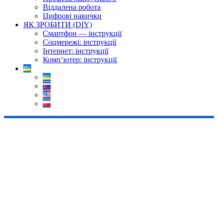
Віддалена робота
Цифрові навички
ЯК ЗРОБИТИ (DIY)
Смартфон — інструкції
Соцмережі: інструкції
Інтернет: інструкції
Комп’ютер: інструкції