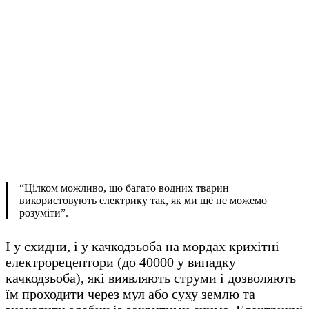
“Цілком можливо, що багато водних тварин
використовують електрику так, як ми ще не можемо
розуміти”.
І у єхидни, і у качкодзьоба на мордах крихітні
електрорецептори (до 40000 у випадку
качкодзьоба), які виявляють струми і дозволяють
їм проходити через мул або суху землю та