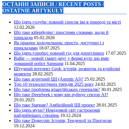
ОСТАННІ ЗАПИСИ / RECENT POSTS /
OSTATNIE ARTYKUŁY
Що їдять голуби: повний список їжі в природі та місті
12.02.2026
Що таке кібербулінг: простими словами, види й
приклади
05.02.2026
Як працює холодильник: просто, доступно і з
прикладами
18.07.2025
Що їдять горобці: повний гід для допитливих
17.07.2025
Ballie — новий смарт-друг у формі кулі: що вміє
домашній робот Samsung
11.04.2025
Штучний інтелект Grok: історія, розвиток та курйозні
моменти
28.02.2025
Що таке агентний ШІ (Agentic AI)?
25.02.2025
Топ-10 технологічних трендів 2025 року
24.02.2025
Що таке проблема візантійських генералів?
30.01.2025
Що таке DeepSeek і чому він руйнує сектор АІ?
29.01.2025
Що таке Stargate? Амбіційний ШІ проект
28.01.2025
Що їдять мухи? Невідомий світ гастрономії
найдрібніших створінь
19.12.2024
Що таке Dogecoin: Історія, Тенденції та Прогнози
19.12.2024