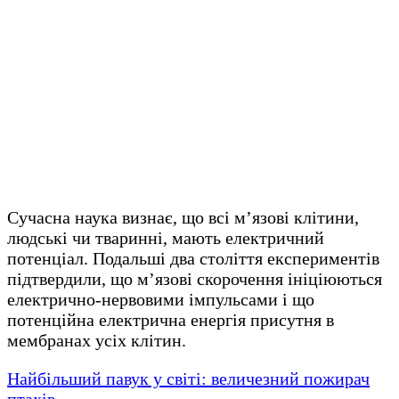
Сучасна наука визнає, що всі м’язові клітини,
людські чи тваринні, мають електричний
потенціал. Подальші два століття експериментів
підтвердили, що м’язові скорочення ініціюються
електрично-нервовими імпульсами і що
потенційна електрична енергія присутня в
мембранах усіх клітин.
Найбільший павук у світі: величезний пожирач
птахів