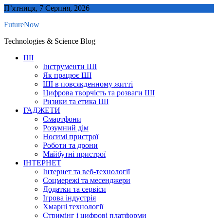
Skip
П’ятниця, 7 Серпня, 2026
to
FutureNow
content
Technologies & Science Blog
ШІ
Інструменти ШІ
Як працює ШІ
ШІ в повсякденному житті
Цифрова творчість та розваги ШІ
Ризики та етика ШІ
ГАДЖЕТИ
Смартфони
Розумний дім
Носимі пристрої
Роботи та дрони
Майбутні пристрої
ІНТЕРНЕТ
Інтернет та веб-технології
Соцмережі та месенджери
Додатки та сервіси
Ігрова індустрія
Хмарні технології
Стримінг і цифрові платформи