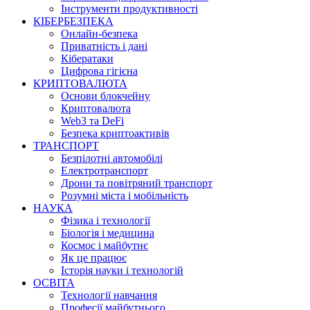
Інструменти продуктивності
КІБЕРБЕЗПЕКА
Онлайн-безпека
Приватність і дані
Кібератаки
Цифрова гігієна
КРИПТОВАЛЮТА
Основи блокчейну
Криптовалюта
Web3 та DeFi
Безпека криптоактивів
ТРАНСПОРТ
Безпілотні автомобілі
Електротранспорт
Дрони та повітряний транспорт
Розумні міста і мобільність
НАУКА
Фізика і технології
Біологія і медицина
Космос і майбутнє
Як це працює
Історія науки і технологій
ОСВІТА
Технології навчання
Професії майбутнього