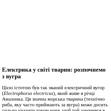
Електрика у світі тварин: розпочнемо
з вугра
Цією істотою був так званий електричний вугор
(
Electrophorus electricus
), який живе в річці
Амазонка. Ця значна морська тварина (технічно
риба, яку часто приймають за вугра) може досить
сильно уразити током коня, щоб той закочився в