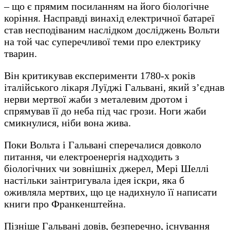
– що є прямим посиланням на його біологічне
коріння. Насправді винахід електричної батареї
став несподіваним наслідком досліджень Вольти
на той час суперечливої ​​теми про електрику
тварин.
Він критикував експерименти 1780-х років
італійського лікаря Луїджі Гальвані, який з’єднав
нерви мертвої жаби з металевим дротом і
спрямував її до неба під час грози. Ноги жаби
смикнулися, ніби вона жива.
Поки Вольта і Гальвані сперечалися довколо
питання, чи електроенергія надходить з
біологічних чи зовнішніх джерел, Мері Шеллі
настільки заінтригувала ідея іскри, яка б
оживляла мертвих, що це надихнуло її написати
книги про Франкенштейна.
Пізніше Гальвані довів, безперечно, існування