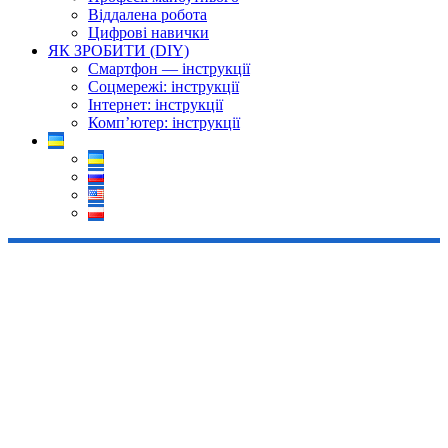
Віддалена робота
Цифрові навички
ЯК ЗРОБИТИ (DIY)
Смартфон — інструкції
Соцмережі: інструкції
Інтернет: інструкції
Комп’ютер: інструкції