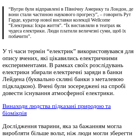
“Вугри були відправлені в Північну Америку та Лондон, де
вони стали частиною наукового прогресу”, – говорить Рут
Гарде, куратор нової виставки колекції Wellcome
“Електрика: Іскра життя”. “Їх виставляли в театрах як
чудеса електрики. Люди платили величезні суми, щоб їх
побачити”.
У ті часи термін “електрик” використовувався для
опису вчених, які цікавились електричними
експериментами. В рамках своїх розслідувань
електрики збирали електричні заряди в банки
Лейдена (буквально скляні банки з металевою
підкладкою). Вчені були зосереджені на спробі
довести існування атмосферної електрики.
Винаходи людства підказані природою та
біомікрія
Дослідження тварини, яка за бажанням могла
виробляти більше вольт, ніж люди могли зберегти