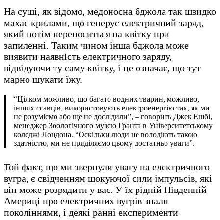
На суші, як відомо, медоносна бджола так швидко
махає крилами, що генерує електричний заряд,
який потім переноситься на квітку при
запиленні. Таким чином інша бджола може
виявити наявність електричного заряду,
відвідуючи ту саму квітку, і це означає, що тут
марно шукати їжу.
“Цілком можливо, що багато водних тварин, можливо,
інших ссавців, використовують електроенергію так, як ми
не розуміємо або ще не дослідили”, – говорить Джек Ешбі,
менеджер Зоологічного музею Гранта в Університетському
коледжі Лондона. “Оскільки люди не володіють такою
здатністю, ми не приділяємо цьому достатньо уваги”.
Той факт, що ми звернули увагу на електричного
вугра, є свідченням шокуючої сили імпульсів, які
він може розрядити у вас. У їх рідній Південній
Америці про електричних вугрів знали
поколіннями, і деякі ранні експерименти