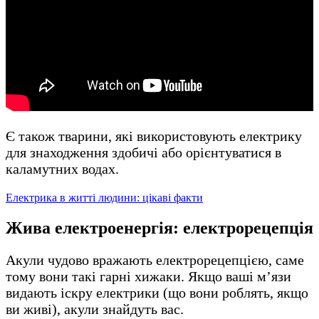
Є також тварини, які використовують електрику
для знаходження здобичі або орієнтуватися в
каламутних водах.
Електрика в житті людини: цікаві факти
Жива електроенергія: електрорецепція
Акули чудово вражають електрорецепцією, саме
тому вони такі гарні хижаки. Якщо ваші м’язи
видають іскру електрики (що вони роблять, якщо
ви живі), акули знайдуть вас.