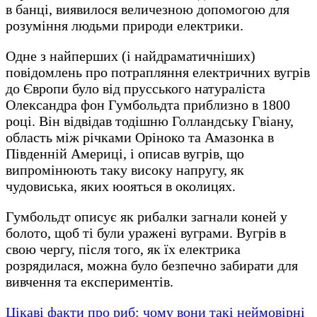
в банці, виявилося величезною допомогою для
розуміння людьми природи електрики.
Одне з найперших (і найдраматичніших)
повідомлень про потрапляння електричних вугрів
до Європи було від прусського натураліста
Олександра фон Гумбольдта приблизно в 1800
році. Він відвідав тодішню Голландську Гвіану,
область між річками Оріноко та Амазонка в
Південній Америці, і описав вугрів, що
випромінюють таку високу напругу, як
чудовиська, яких юояться в околицях.
Гумбольдт описує як рибалки загнали коней у
болото, щоб ті були уражені вуграми. Вугрів в
свою чергу, після того, як їх електрика
розрядилася, можна було безпечно забирати для
вивчення та експериментів.
Цікаві факти про риб: чому вони такі неймовірні