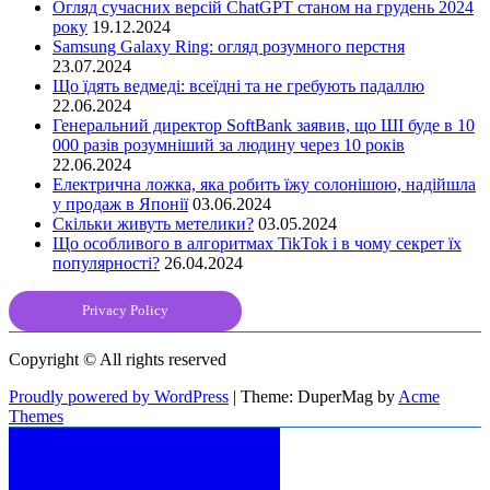
Огляд сучасних версій ChatGPT станом на грудень 2024
року
19.12.2024
Samsung Galaxy Ring: огляд розумного перстня
23.07.2024
Що їдять ведмеді: всеїдні та не гребують падаллю
22.06.2024
Генеральний директор SoftBank заявив, що ШІ буде в 10
000 разів розумніший за людину через 10 років
22.06.2024
Електрична ложка, яка робить їжу солонішою, надійшла
у продаж в Японії
03.06.2024
Скільки живуть метелики?
03.05.2024
Що особливого в алгоритмах TikTok і в чому секрет їх
популярності?
26.04.2024
Privacy Policy
Copyright © All rights reserved
Proudly powered by WordPress
|
Theme: DuperMag by
Acme
Themes