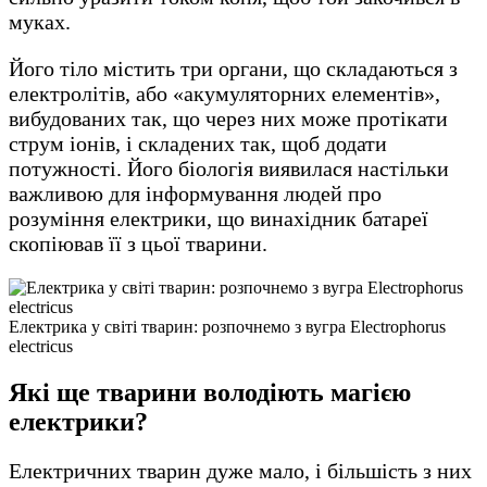
муках.
Його тіло містить три органи, що складаються з
електролітів, або «акумуляторних елементів»,
вибудованих так, що через них може протікати
струм іонів, і складених так, щоб додати
потужності. Його біологія виявилася настільки
важливою для інформування людей про
розуміння електрики, що винахідник батареї
скопіював її з цьої тварини.
Електрика у світі тварин: розпочнемо з вугра Electrophorus
electricus
Які ще тварини володіють магією
електрики?
Електричних тварин дуже мало, і більшість з них