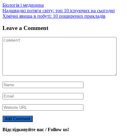
Біологія і медицина
Навігація
Надшвидкі потяги світу: топ 10 існуючих на сьогодні
Хімічні явища в побуті: 10 поширених прикладів
записів
Leave a Comment
Відслідковуйте нас / Follow us!