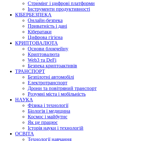
Стримінг і цифрові платформи
Інструменти продуктивності
КІБЕРБЕЗПЕКА
Онлайн-безпека
Приватність і дані
Кібератаки
Цифрова гігієна
КРИПТОВАЛЮТА
Основи блокчейну
Криптовалюта
Web3 та DeFi
Безпека криптоактивів
ТРАНСПОРТ
Безпілотні автомобілі
Електротранспорт
Дрони та повітряний транспорт
Розумні міста і мобільність
НАУКА
Фізика і технології
Біологія і медицина
Космос і майбутнє
Як це працює
Історія науки і технологій
ОСВІТА
Технології навчання