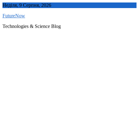
Skip
Неділя, 9 Серпня, 2026
to
FutureNow
content
Technologies & Science Blog