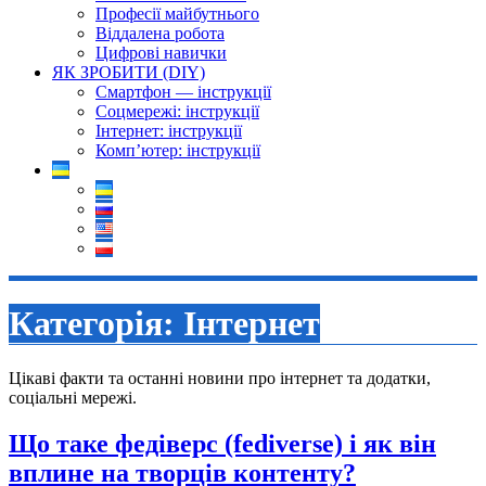
Професії майбутнього
Віддалена робота
Цифрові навички
ЯК ЗРОБИТИ (DIY)
Смартфон — інструкції
Соцмережі: інструкції
Інтернет: інструкції
Комп’ютер: інструкції
Категорія:
Інтернет
Цікаві факти та останні новини про інтернет та додатки,
соціальні мережі.
Що таке федіверс (fediverse) і як він
вплине на творців контенту?