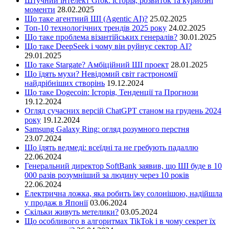
Штучний інтелект Grok: історія, розвиток та курйозні
моменти
28.02.2025
Що таке агентний ШІ (Agentic AI)?
25.02.2025
Топ-10 технологічних трендів 2025 року
24.02.2025
Що таке проблема візантійських генералів?
30.01.2025
Що таке DeepSeek і чому він руйнує сектор АІ?
29.01.2025
Що таке Stargate? Амбіційний ШІ проект
28.01.2025
Що їдять мухи? Невідомий світ гастрономії
найдрібніших створінь
19.12.2024
Що таке Dogecoin: Історія, Тенденції та Прогнози
19.12.2024
Огляд сучасних версій ChatGPT станом на грудень 2024
року
19.12.2024
Samsung Galaxy Ring: огляд розумного перстня
23.07.2024
Що їдять ведмеді: всеїдні та не гребують падаллю
22.06.2024
Генеральний директор SoftBank заявив, що ШІ буде в 10
000 разів розумніший за людину через 10 років
22.06.2024
Електрична ложка, яка робить їжу солонішою, надійшла
у продаж в Японії
03.06.2024
Скільки живуть метелики?
03.05.2024
Що особливого в алгоритмах TikTok і в чому секрет їх