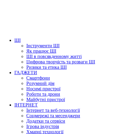
ШІ
Інструменти ШІ
Як працює ШІ
ШІ в повсякденному житті
Цифрова творчість та розваги ШІ
Ризики та етика ШІ
ГАДЖЕТИ
Смартфони
Розумний дім
Носимі пристрої
Роботи та дрони
Майбутні пристрої
ІНТЕРНЕТ
Інтернет та веб-технології
Соцмережі та месенджери
Додатки та сервіси
Ігрова індустрія
Хмарні технології