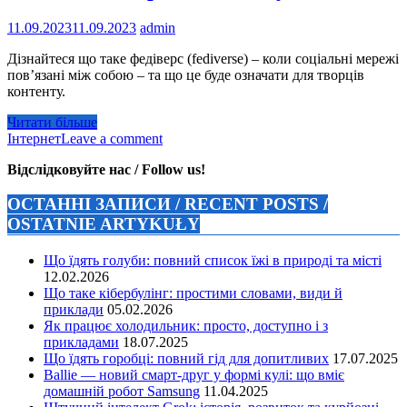
11.09.2023
11.09.2023
admin
Дізнайтеся що таке федіверс (fediverse) – коли соціальні мережі
пов’язані між собою – та що це буде означати для творців
контенту.
Читати більше
Інтернет
Leave a comment
Відслідковуйте нас / Follow us!
ОСТАННІ ЗАПИСИ / RECENT POSTS /
OSTATNIE ARTYKUŁY
Що їдять голуби: повний список їжі в природі та місті
12.02.2026
Що таке кібербулінг: простими словами, види й
приклади
05.02.2026
Як працює холодильник: просто, доступно і з
прикладами
18.07.2025
Що їдять горобці: повний гід для допитливих
17.07.2025
Ballie — новий смарт-друг у формі кулі: що вміє
домашній робот Samsung
11.04.2025