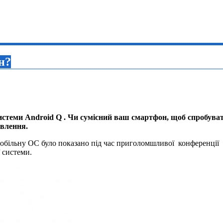
н?
истеми Android Q . Чи сумісний ваш смартфон, щоб спробувати
овлення.
ву мобільну ОС було показано під час приголомшливої конференції
 системи.