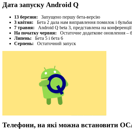
Дата запуску Android Q
13 березня:
Запущено першу бета-версію
3 квітня:
Бета 2 дала нам виправлення помилок і бульба
7 травня:
Android Q beta 3, представлена на конференці
На початку червня:
Остаточне додаткове оновлення – б
Липень:
Бета 5 і бета 6
Серпень:
Остаточний запуск
Телефони, на які можна встановити ОС