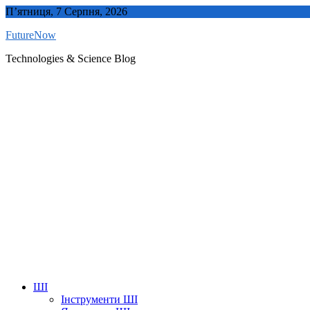
Skip
П’ятниця, 7 Серпня, 2026
to
FutureNow
content
Technologies & Science Blog
ШІ
Інструменти ШІ