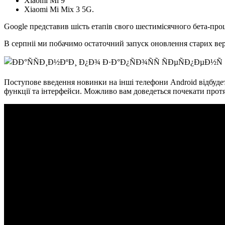
Xiaomi Mi 9
Xiaomi Mi Mix 3 5G.
Google представив шість етапів свого шестимісячного бета-про
В серпніі ми побачимо остаточний запуск оновлення старих вер
Поступове введення новинки на інші телефони Android відбудеть
функції та інтерфейси. Можливо вам доведеться почекати протя