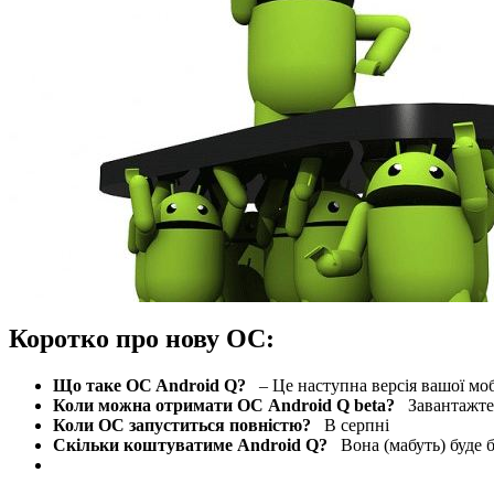
Коротко про
нову ОС
:
Що таке OC Android Q?
– Це наступна версія вашої моб
Коли можна отримати ОС Android Q beta?
Завантажте A
Коли ОС запуститься повністю?
В серпні
Скільки коштуватиме Android Q?
Вона (мабуть) буде 