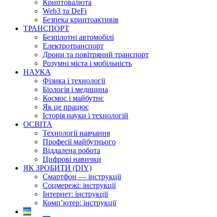
Криптовалюта
Web3 та DeFi
Безпека криптоактивів
ТРАНСПОРТ
Безпілотні автомобілі
Електротранспорт
Дрони та повітряний транспорт
Розумні міста і мобільність
НАУКА
Фізика і технології
Біологія і медицина
Космос і майбутнє
Як це працює
Історія науки і технологій
ОСВІТА
Технології навчання
Професії майбутнього
Віддалена робота
Цифрові навички
ЯК ЗРОБИТИ (DIY)
Смартфон — інструкції
Соцмережі: інструкції
Інтернет: інструкції
Комп’ютер: інструкції