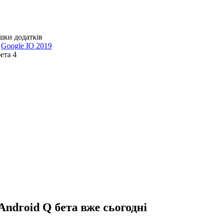
шки додатків
ї
Google IO 2019
ета 4
Android Q бета вже сьогодні