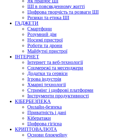
Як працює ШІ
ШІ в повсякденному житті
Цифрова творчість та розваги ШІ
Ризики та етика ШІ
ГАДЖЕТИ
Смартфони
Розумний дім
Носимі пристрої
Роботи та дрони
Майбутні пристрої
ІНТЕРНЕТ
Інтернет та веб-технології
Соцмережі та месенджери
Додатки та сервіси
Ігрова індустрія
Хмарні технології
Стримінг і цифрові платформи
Інструменти продуктивності
КІБЕРБЕЗПЕКА
Онлайн-безпека
Приватність і дані
Кібератаки
Цифрова гігієна
КРИПТОВАЛЮТА
Основи блокчейну