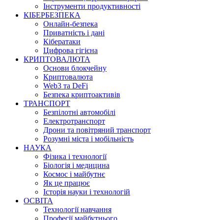
Інструменти продуктивності
КІБЕРБЕЗПЕКА
Онлайн-безпека
Приватність і дані
Кібератаки
Цифрова гігієна
КРИПТОВАЛЮТА
Основи блокчейну
Криптовалюта
Web3 та DeFi
Безпека криптоактивів
ТРАНСПОРТ
Безпілотні автомобілі
Електротранспорт
Дрони та повітряний транспорт
Розумні міста і мобільність
НАУКА
Фізика і технології
Біологія і медицина
Космос і майбутнє
Як це працює
Історія науки і технологій
ОСВІТА
Технології навчання
Професії майбутнього