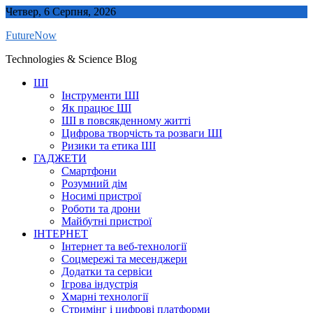
Skip
Четвер, 6 Серпня, 2026
to
FutureNow
content
Technologies & Science Blog
ШІ
Інструменти ШІ
Як працює ШІ
ШІ в повсякденному житті
Цифрова творчість та розваги ШІ
Ризики та етика ШІ
ГАДЖЕТИ
Смартфони
Розумний дім
Носимі пристрої
Роботи та дрони
Майбутні пристрої
ІНТЕРНЕТ
Інтернет та веб-технології
Соцмережі та месенджери
Додатки та сервіси
Ігрова індустрія
Хмарні технології
Стримінг і цифрові платформи