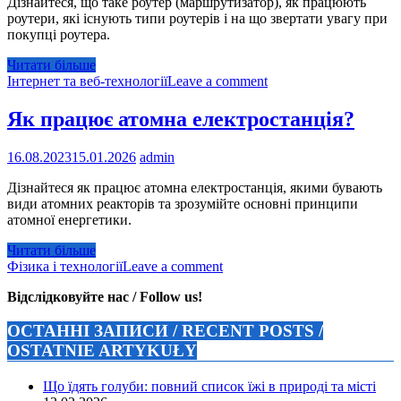
Дізнайтеся, що таке роутер (маршрутизатор), як працюють
роутери, які існують типи роутерів і на що звертати увагу при
покупці роутера.
Читати більше
Інтернет та веб-технології
Leave a comment
Як працює атомна електростанція?
16.08.2023
15.01.2026
admin
Дізнайтеся як працює атомна електростанція, якими бувають
види атомних реакторів та зрозумійте основні принципи
атомної енергетики.
Читати більше
Фізика і технології
Leave a comment
Відслідковуйте нас / Follow us!
ОСТАННІ ЗАПИСИ / RECENT POSTS /
OSTATNIE ARTYKUŁY
Що їдять голуби: повний список їжі в природі та місті