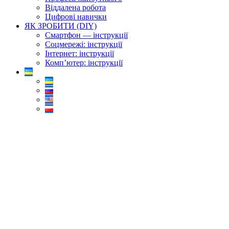
Віддалена робота
Цифрові навички
ЯК ЗРОБИТИ (DIY)
Смартфон — інструкції
Соцмережі: інструкції
Інтернет: інструкції
Комп’ютер: інструкції