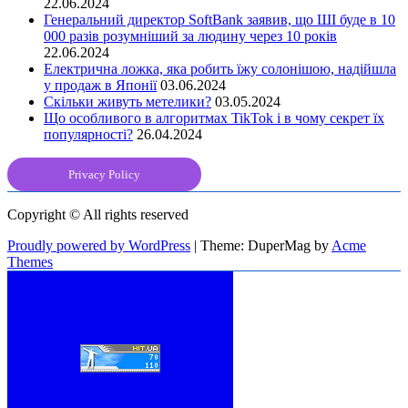
22.06.2024
Генеральний директор SoftBank заявив, що ШІ буде в 10
000 разів розумніший за людину через 10 років
22.06.2024
Електрична ложка, яка робить їжу солонішою, надійшла
у продаж в Японії
03.06.2024
Скільки живуть метелики?
03.05.2024
Що особливого в алгоритмах TikTok і в чому секрет їх
популярності?
26.04.2024
Privacy Policy
Copyright © All rights reserved
Proudly powered by WordPress
|
Theme: DuperMag by
Acme
Themes