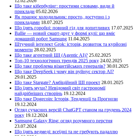
12.02.2026
Що таке кібербулінг: простими словами, види й
приклади
05.02.2026
Як працює холодильник: просто, доступно і з
прикладами
18.07.2025
Що їдять горобці: повний гід для допитливих
17.07.2025
Ballie — новий смарт-друг у формі кулі: що вміє
домашній робот Samsung
11.04.2025
Штучний інтелект Grok: історія, розвиток та курйозні
моменти
28.02.2025
Що таке агентний ШІ (Agentic AI)?
25.02.2025
Топ-10 технологічних трендів 2025 року
24.02.2025
Що таке проблема візантійських генералів?
30.01.2025
Що таке DeepSeek і чому він руйнує сектор АІ?
29.01.2025
Що таке Stargate? Амбіційний ШІ проект
28.01.2025
Що їдять мухи? Невідомий світ гастрономії
найдрібніших створінь
19.12.2024
Що таке Dogecoin: Історія, Тенденції та Прогнози
19.12.2024
Огляд сучасних версій ChatGPT станом на грудень 2024
року
19.12.2024
Samsung Galaxy Ring: огляд розумного перстня
23.07.2024
Що їдять ведмеді: всеїдні та не гребують падаллю