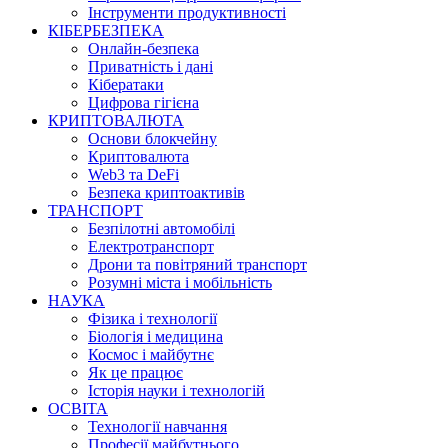
Інструменти продуктивності
КІБЕРБЕЗПЕКА
Онлайн-безпека
Приватність і дані
Кібератаки
Цифрова гігієна
КРИПТОВАЛЮТА
Основи блокчейну
Криптовалюта
Web3 та DeFi
Безпека криптоактивів
ТРАНСПОРТ
Безпілотні автомобілі
Електротранспорт
Дрони та повітряний транспорт
Розумні міста і мобільність
НАУКА
Фізика і технології
Біологія і медицина
Космос і майбутнє
Як це працює
Історія науки і технологій
ОСВІТА
Технології навчання
Професії майбутнього