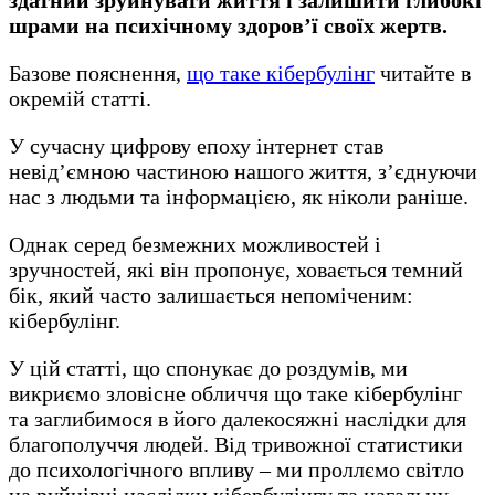
шрами на психічному здоров’ї своїх жертв.
Базове пояснення,
що таке кібербулінг
читайте в
окремій статті.
У сучасну цифрову епоху інтернет став
невід’ємною частиною нашого життя, з’єднуючи
нас з людьми та інформацією, як ніколи раніше.
Однак серед безмежних можливостей і
зручностей, які він пропонує, ховається темний
бік, який часто залишається непоміченим:
кібербулінг.
У цій статті, що спонукає до роздумів, ми
викриємо зловісне обличчя що таке кібербулінг
та заглибимося в його далекосяжні наслідки для
благополуччя людей. Від тривожної статистики
до психологічного впливу – ми проллємо світло
на руйнівні наслідки кібербулінгу та нагальну