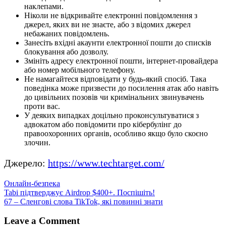
наклепами.
Ніколи не відкривайте електронні повідомлення з
джерел, яких ви не знаєте, або з відомих джерел
небажаних повідомлень.
Занесіть вхідні акаунти електронної пошти до списків
блокування або дозволу.
Змініть адресу електронної пошти, інтернет-провайдера
або номер мобільного телефону.
Не намагайтеся відповідати у будь-який спосіб. Така
поведінка може призвести до посилення атак або навіть
до цивільних позовів чи кримінальних звинувачень
проти вас.
У деяких випадках доцільно проконсультуватися з
адвокатом або повідомити про кібербулінг до
правоохоронних органів, особливо якщо було скоєно
злочин.
Джерело:
https://www.techtarget.com/
Онлайн-безпека
Навігація
Tabi підтверджує Airdrop $400+. Поспішіть!
67 – Сленгові cлова TikTok, які повинні знати
записів
Leave a Comment