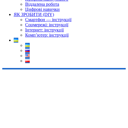
Віддалена робота
Цифрові навички
ЯК ЗРОБИТИ (DIY)
Смартфон — інструкції
Соцмережі: інструкції
Інтернет: інструкції
Комп’ютер: інструкції