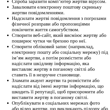
Спроба заразити комп’ютер жертви вірусом.
Завалювати електронну поштову скриньку
жертви повідомленнями.
Надсилати жертві повідомлення з погрозами
фізичної розправи або пропозиціями
покінчити життя самогубством.
Створити веб-сайт, який висміює жертву або
поширює чутки чи брехню про неї.
Створити обліковий запис (наприклад,
електронну пошту або соціальну мережу) під
ім’ям жертви, а потім розмістити або
надіслати шкідливу інформацію, яка
виставляє жертву в поганому світлі або
ставить її в незручне становище.
Зламати акаунт жертви та розмістити або
надіслати від імені жертви інформацію, що
шкодить її репутації, щоб присоромити або
виставити жертву в поганому світлі.
Опублікувати в соціальних мережах фото
або відео жертви, що викликають підозру або