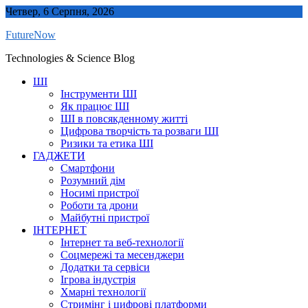
Skip
Четвер, 6 Серпня, 2026
to
FutureNow
content
Technologies & Science Blog
ШІ
Інструменти ШІ
Як працює ШІ
ШІ в повсякденному житті
Цифрова творчість та розваги ШІ
Ризики та етика ШІ
ГАДЖЕТИ
Смартфони
Розумний дім
Носимі пристрої
Роботи та дрони
Майбутні пристрої
ІНТЕРНЕТ
Інтернет та веб-технології
Соцмережі та месенджери
Додатки та сервіси
Ігрова індустрія
Хмарні технології
Стримінг і цифрові платформи