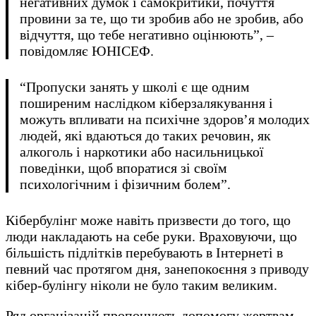
негативних думок і самокритики, почуття
провини за те, що ти зробив або не зробив, або
відчуття, що тебе негативно оцінюють”, –
повідомляє ЮНІСЕФ.
“Пропуски занять у школі є ще одним
поширеним наслідком кіберзалякування і
можуть впливати на психічне здоров’я молодих
людей, які вдаються до таких речовин, як
алкоголь і наркотики або насильницької
поведінки, щоб впоратися зі своїм
психологічним і фізичним болем”.
Кібербулінг може навіть призвести до того, що
люди накладають на себе руки. Враховуючи, що
більшість підлітків перебувають в Інтернеті в
певний час протягом дня, занепокоєння з приводу
кібер-булінгу ніколи не було таким великим.
Ряд організацій пропонують допомогу жертвам