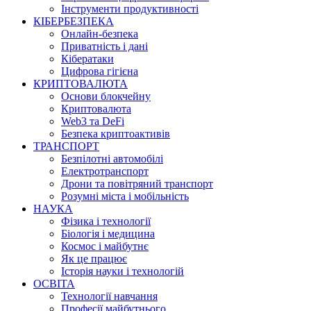
Інструменти продуктивності
КІБЕРБЕЗПЕКА
Онлайн-безпека
Приватність і дані
Кібератаки
Цифрова гігієна
КРИПТОВАЛЮТА
Основи блокчейну
Криптовалюта
Web3 та DeFi
Безпека криптоактивів
ТРАНСПОРТ
Безпілотні автомобілі
Електротранспорт
Дрони та повітряний транспорт
Розумні міста і мобільність
НАУКА
Фізика і технології
Біологія і медицина
Космос і майбутнє
Як це працює
Історія науки і технологій
ОСВІТА
Технології навчання
Професії майбутнього