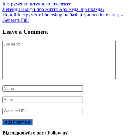
Інструменти штучного інтелекту
Навігація
Легенди й міфи про життя Архімеда: що правда?
Новий інструмент Photoshop на базі штучного інтелекту –
записів
Generate Fill!
Leave a Comment
Відслідковуйте нас / Follow us!