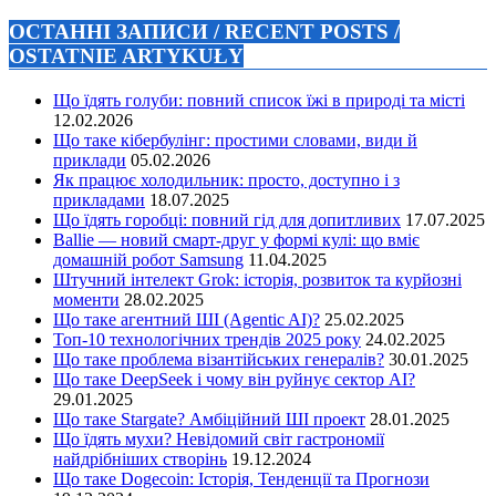
ОСТАННІ ЗАПИСИ / RECENT POSTS /
OSTATNIE ARTYKUŁY
Що їдять голуби: повний список їжі в природі та місті
12.02.2026
Що таке кібербулінг: простими словами, види й
приклади
05.02.2026
Як працює холодильник: просто, доступно і з
прикладами
18.07.2025
Що їдять горобці: повний гід для допитливих
17.07.2025
Ballie — новий смарт-друг у формі кулі: що вміє
домашній робот Samsung
11.04.2025
Штучний інтелект Grok: історія, розвиток та курйозні
моменти
28.02.2025
Що таке агентний ШІ (Agentic AI)?
25.02.2025
Топ-10 технологічних трендів 2025 року
24.02.2025
Що таке проблема візантійських генералів?
30.01.2025
Що таке DeepSeek і чому він руйнує сектор АІ?
29.01.2025
Що таке Stargate? Амбіційний ШІ проект
28.01.2025
Що їдять мухи? Невідомий світ гастрономії
найдрібніших створінь
19.12.2024
Що таке Dogecoin: Історія, Тенденції та Прогнози