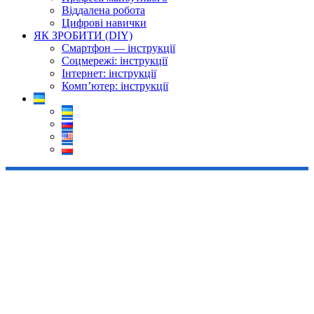
Віддалена робота
Цифрові навички
ЯК ЗРОБИТИ (DIY)
Смартфон — інструкції
Соцмережі: інструкції
Інтернет: інструкції
Комп’ютер: інструкції