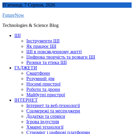
Skip
П’ятниця, 7 Серпня, 2026
to
FutureNow
content
Technologies & Science Blog
ШІ
Інструменти ШІ
Як працює ШІ
ШІ в повсякденному житті
Цифрова творчість та розваги ШІ
Ризики та етика ШІ
ГАДЖЕТИ
Смартфони
Розумний дім
Носимі пристрої
Роботи та дрони
Майбутні пристрої
ІНТЕРНЕТ
Інтернет та веб-технології
Соцмережі та месенджери
Додатки та сервіси
Ігрова індустрія
Хмарні технології
Стримінг і цифрові платформи