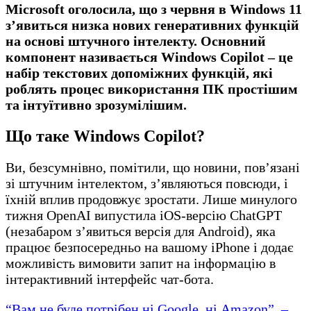
Microsoft оголосила, що з червня в Windows 11
з’явиться низка нових генеративних функцій
на основі штучного інтелекту. Основний
компонент називається Windows Copilot – це
набір текстових допоміжних функцій, які
роблять процес використання ПК простішим
та інтуїтивно зрозумілішим.
Що таке Windows Copilot?
Ви, безсумнівно, помітили, що новини, пов’язані
зі штучним інтелектом, з’являються повсюди, і
їхній вплив продовжує зростати. Лише минулого
тижня OpenAI випустила iOS-версію ChatGPT
(незабаром з’явиться версія для Android), яка
працює безпосередньо на вашому iPhone і додає
можливість вимовити запит на інформацію в
інтерактивний інтерфейс чат-бота.
“Вам не буде потрібен ні Google, ні Amazon”, –