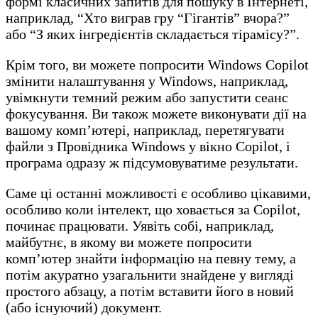
формі класичних запитів для пошуку в Інтернеті,
наприклад, “Хто виграв гру “Гігантів” вчора?”
або “З яких інгредієнтів складається тірамісу?”.
Крім того, ви можете попросити Windows Copilot
змінити налаштування у Windows, наприклад,
увімкнути темний режим або запустити сеанс
фокусування. Ви також можете виконувати дії на
вашому комп’ютері, наприклад, перетягувати
файли з Провідника Windows у вікно Copilot, і
програма одразу ж підсумовуватиме результати.
Саме ці останні можливості є особливо цікавими,
особливо коли інтелект, що ховається за Copilot,
починає працювати. Уявіть собі, наприклад,
майбутнє, в якому ви можете попросити
комп’ютер знайти інформацію на певну тему, а
потім акуратно узагальнити знайдене у вигляді
простого абзацу, а потім вставити його в новий
(або існуючий) документ.