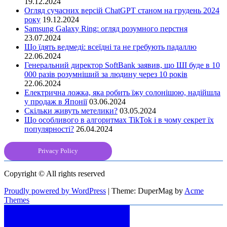
19.12.2024
Огляд сучасних версій ChatGPT станом на грудень 2024
року
19.12.2024
Samsung Galaxy Ring: огляд розумного перстня
23.07.2024
Що їдять ведмеді: всеїдні та не гребують падаллю
22.06.2024
Генеральний директор SoftBank заявив, що ШІ буде в 10
000 разів розумніший за людину через 10 років
22.06.2024
Електрична ложка, яка робить їжу солонішою, надійшла
у продаж в Японії
03.06.2024
Скільки живуть метелики?
03.05.2024
Що особливого в алгоритмах TikTok і в чому секрет їх
популярності?
26.04.2024
Privacy Policy
Copyright © All rights reserved
Proudly powered by WordPress
|
Theme: DuperMag by
Acme
Themes