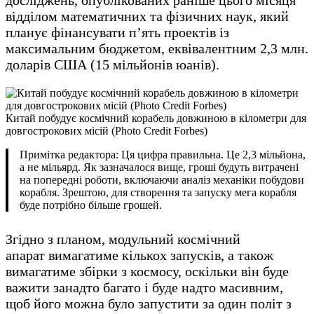
відділом математичних та фізичних наук, який
планує фінансувати п’ять проектів із
максимальним бюджетом, еквівалентним 2,3 млн.
доларів США (15 мільйонів юанів).
Китай побудує космічний корабель довжиною в кілометри для
довгострокових місій (Photo Credit Forbes)
Примітка редактора: Ця цифра правильна. Це 2,3 мільйона,
а не мільярд. Як зазначалося вище, гроші будуть витрачені
на попередні роботи, включаючи аналіз механіки побудови
корабля. Зрештою, для створення та запуску мега корабля
буде потрібно більше грошей.
Згідно з планом, модульний космічний
апарат вимагатиме кількох запусків, а також
вимагатиме збірки з космосу, оскільки він буде
важити занадто багато і буде надто масивним,
щоб його можна було запустити за один політ з