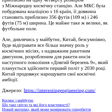
з Міжнародну космічну станцію. Але МКС була
побудована коаліцією з 16 країн, її довжина
становить приблизно 356 футів (109 м) і 246
футів (75 м) ширина. Це майже таке ж велике, як
футбольне поле.
Але, дивлячись у майбутнє, Китай, безсумнівно,
буде відігравати все більш значну роль у
космічних місіях, з надважким ракетним
двигуном, розробленим для ракети-носія
наступного покоління «Довгий березень 9», який
планується здійснити перший політ у 2030 році.
Китай продовжує нарощувати свої космічні
амбіції.
Джерело:
https://interestingengineering.com/
Космос і майбутнє
Навігація
Що таке світло та які його властивості?
Новий матеріал, який може вимірювати серцебиття