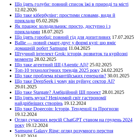
Що їдять голуби: повний список їжі в природі та місті
12.02.2026
Що таке кібербулінг: простими словами, види й
приклади
05.02.2026
Як працює холодильник: просто, доступно і з
прикладами
18.07.2025
Що їдять горобці: повний гід для допитливих
17.07.2025
Ballie — новий смарт-друг у формі кулі: що вміє
домашній робот Samsung
11.04.2025
Штучний інтелект Grok: історія, розвиток та курйозні
моменти
28.02.2025
Що таке агентний ШІ (Agentic AI)?
25.02.2025
Топ-10 технологічних трендів 2025 року
24.02.2025
Що таке проблема візантійських генералів?
30.01.2025
Що таке DeepSeek і чому він руйнує сектор АІ?
29.01.2025
Що таке Stargate? Амбіційний ШІ проект
28.01.2025
Що їдять мухи? Невідомий світ гастрономії
найдрібніших створінь
19.12.2024
Що таке Dogecoin: Історія, Тенденції та Прогнози
19.12.2024
Огляд сучасних версій ChatGPT станом на грудень 2024
року
19.12.2024
Samsung Galaxy Ring: огляд розумного перстня
23.07.2024