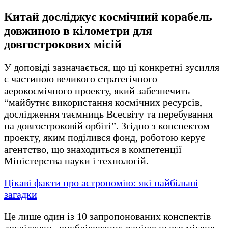
Китай досліджує космічний корабель
довжиною в кілометри для
довгострокових місій
У доповіді зазначається, що ці конкретні зусилля
є частиною великого стратегічного
аерокосмічного проекту, який забезпечить
“майбутнє використання космічних ресурсів,
дослідження таємниць Всесвіту та перебування
на довгостроковій орбіті”. Згідно з конспектом
проекту, яким поділився фонд, роботою керує
агентство, що знаходиться в компетенції
Міністерства науки і технологій.
Цікаві факти про астрономію: які найбільші
загадки
Це лише один із 10 запропонованих конспектів
досліджень, опублікованих раніше цього місяця