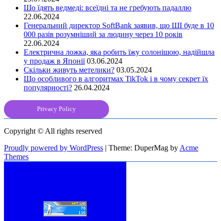
Що їдять ведмеді: всеїдні та не гребують падаллю
22.06.2024
Генеральний директор SoftBank заявив, що ШІ буде в 10
000 разів розумніший за людину через 10 років
22.06.2024
Електрична ложка, яка робить їжу солонішою, надійшла
у продаж в Японії
03.06.2024
Скільки живуть метелики?
03.05.2024
Що особливого в алгоритмах TikTok і в чому секрет їх
популярності?
26.04.2024
Privacy Policy
Copyright © All rights reserved
Proudly powered by WordPress
|
Theme: DuperMag by
Acme
Themes