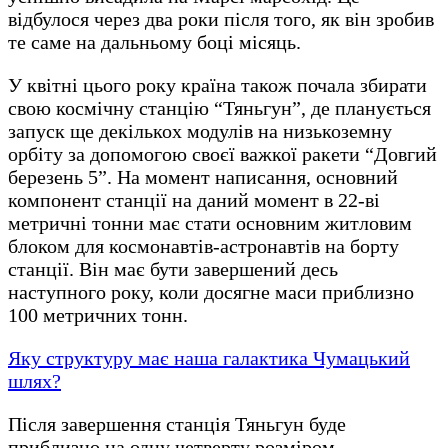
відбулося через два роки після того, як він зробив
те саме на дальньому боці місяць.
У квітні цього року країна також почала збирати
свою космічну станцію “Тяньгун”, де планується
запуск ще декількох модулів на низькоземну
орбіту за допомогою своєї важкої ракети “Довгий
березень 5”. На момент написання, основний
компонент станції на даний момент в 22-ві
метричні тонни має стати основним житловим
блоком для космонавтів-астронавтів на борту
станції. Він має бути завершений десь
наступного року, коли досягне маси приблизно
100 метричних тонн.
Яку структуру має наша галактика Чумацький
шлях?
Після завершення станція Тяньгун буде
приблизно на одну четверту розміром