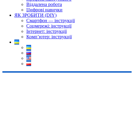
Віддалена робота
Цифрові навички
ЯК ЗРОБИТИ (DIY)
Смартфон — інструкції
Соцмережі: інструкції
Інтернет: інструкції
Комп’ютер: інструкції