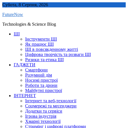
Skip
Субота, 8 Серпня, 2026
to
FutureNow
content
Technologies & Science Blog
ШІ
Інструменти ШІ
Як працює ШІ
ШІ в повсякденному житті
Цифрова творчість та розваги ШІ
Ризики та етика ШІ
ГАДЖЕТИ
Смартфони
Розумний дім
Носимі пристрої
Роботи та дрони
Майбутні пристрої
ІНТЕРНЕТ
Інтернет та веб-технології
Соцмережі та месенджери
Додатки та сервіси
Ігрова індустрія
Хмарні технології
Стримінг і цифрові платформи