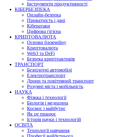
Інструменти продуктивності
КІБЕРБЕЗПЕКА
Онлайн-безпека
Приватність і дані
Кібератаки
Цифрова гігієна
КРИПТОВАЛЮТА
Основи блокчейну
Криптовалюта
Web3 та DeFi
Безпека криптоактивів
ТРАНСПОРТ
Безпілотні автомобілі
Електротранспорт
Дрони та повітряний транспорт
Розумні міста і мобільність
НАУКА
Фізика і технології
Біологія і медицина
Космос і майбутнє
Як це працює
Історія науки і технологій
ОСВІТА
Технології навчання
Професії майбутнього