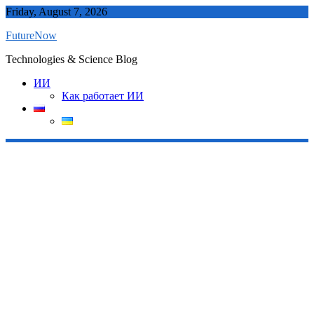
Skip
Friday, August 7, 2026
to
FutureNow
content
Technologies & Science Blog
ИИ
Как работает ИИ