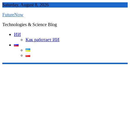
Skip
Saturday, August 8, 2026
to
FutureNow
content
Technologies & Science Blog
ИИ
Как работает ИИ