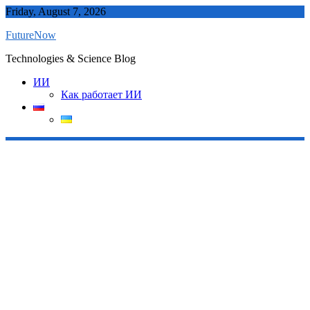
Skip
Friday, August 7, 2026
to
FutureNow
content
Technologies & Science Blog
ИИ
Как работает ИИ