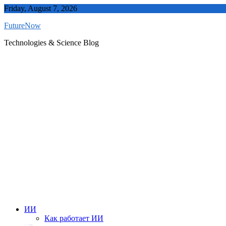
Skip
Friday, August 7, 2026
to
FutureNow
content
Technologies & Science Blog
ИИ
Как работает ИИ