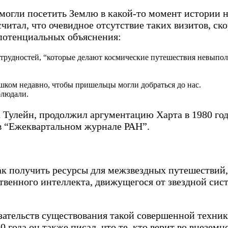
могли посетить Землю в какой-то момент истории н
читал, что очевидное отсутствие таких визитов, ско
 потенциальных объяснения:
 трудностей, “которые делают космические путешествия невыпол
шком недавно, чтобы пришельцы могли добраться до нас.
блюдали.
 Тулейн, продолжил аргументацию Харта в 1980 год
в “Ежеквартальном журнале РАН”.
как получить ресурсы для межзвездных путешествий,
енного интеллекта, движущегося от звездной систе
зательств существования такой совершенной техники
 года он также писал, что те, кто верит во внезем