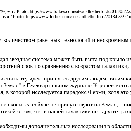
 Photo: https://www.forbes.com/sites/billretherford/2018/08/22/an
м количеством ракетных технологий и нескромным
дая звездная система может быть взята под крыло 
короткий срок по сравнению с возрастом галактики,
бъяснять эту идею пришлось другим людям, таким к
 Земле” в Ежеквартальном журнале Королевского а
ья, в которой исследуется парадокс Ферми, хотя это
из космоса сейчас не присутствуют на Земле, – пис
отезой о том, что в нашей галактике нет других ра
 необходимы дополнительные исследования в област