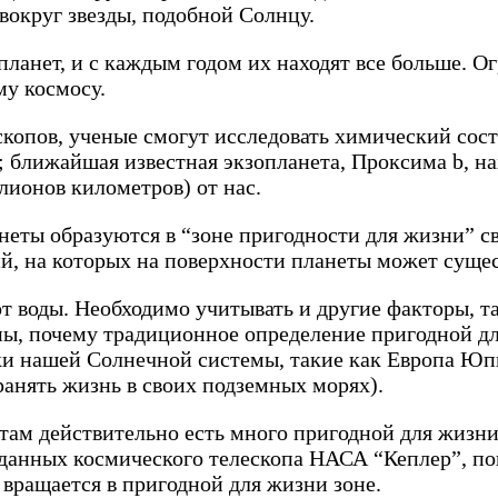
вокруг звезды, подобной Солнцу.
планет, и с каждым годом их находят все больше. О
му космосу.
копов, ученые смогут исследовать химический сост
ближайшая известная экзопланета, Проксима b, нахо
лионов километров) от нас.
анеты образуются в “зоне пригодности для жизни” с
й, на которых на поверхности планеты может сущес
т воды. Необходимо учитывать и другие факторы, та
ы, почему традиционное определение пригодной дл
 нашей Солнечной системы, такие как Европа Юпит
анять жизнь в своих подземных морях).
 там действительно есть много пригодной для жизн
 данных космического телескопа НАСА “Кеплер”, пок
 вращается в пригодной для жизни зоне.