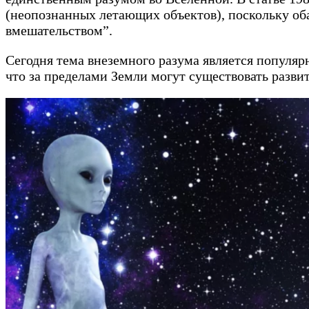
(неопознанных летающих объектов), поскольку оба
вмешательством”.
Сегодня тема внеземного разума является популярн
что за пределами Земли могут существовать разв