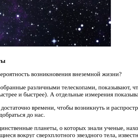
ты
 вероятность возникновения внеземной жизни?
 собранные различными телескопами, показывают, ч
быстрее и быстрее). А отдельные измерения показыва
остаточно времени, чтобы возникнуть и распростр
обраться до нас.
динственные планеты, о которых знали ученые, нах
еся вокруг сверхплотного звездного тела, известно