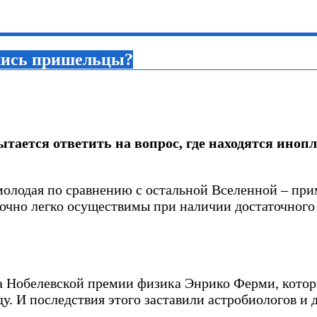
ались пришельцы?
тается ответить на вопрос, где находятся инопл
олодая по сравнению с остальной Вселенной – прим
точно легко осуществимы при наличии достаточног
ата Нобелевской премии физика Энрико Ферми, кот
ду. И последствия этого заставили астробиологов и 