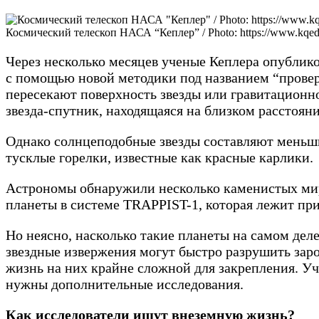
Космический телескоп НАСА “Кеплер” / Photo: https://www.kqed.org
Через несколько месяцев ученые Кеплера опублик
с помощью новой методики под названием “проверк
пересекают поверхность звезды или гравитационно
звезда-спутник, находящаяся на близком расстоян
Однако солнцеподобные звезды составляют меньшин
тусклые горелки, известные как красные карлики.
Астрономы обнаружили несколько каменистых миро
планеты в системе TRAPPIST-1, которая лежит при
Но неясно, насколько такие планеты на самом дел
звездные извержения могут быстро разрушить зар
жизнь на них крайне сложной для закрепления. Уч
нужны дополнительные исследования.
Как исследователи ищут внеземную жизнь?