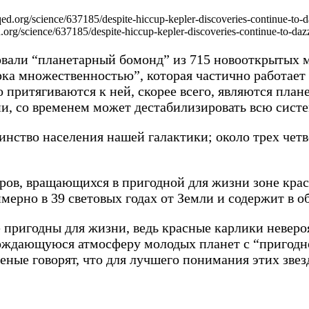
/science/637185/despite-hiccup-kepler-discoveries-continue-to-daz
овали “планетарный бомонд” из 715 новооткрытых 
а множественностью”, которая частично работает 
 притягиваются к ней, скорее всего, являются план
ии, со временем может дестабилизировать всю систе
ство населения нашей галактики; около трех четв
в, вращающихся в пригодной для жизни зоне красн
мерно в 39 световых годах от Земли и содержит в 
е пригодны для жизни, ведь красные карлики невер
ождающуюся атмосферу молодых планет с “пригодно
еные говорят, что для лучшего понимания этих звез