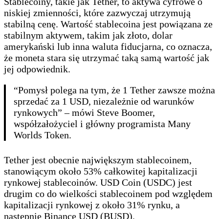
Stablecoiny, takie jak Tether, to aktywa cyfrowe o
niskiej zmienności, które zazwyczaj utrzymują
stabilną cenę. Wartość stablecoina jest powiązana ze
stabilnym aktywem, takim jak złoto, dolar
amerykański lub inna waluta fiducjarna, co oznacza,
że moneta stara się utrzymać taką samą wartość jak
jej odpowiednik.
“Pomysł polega na tym, że 1 Tether zawsze można
sprzedać za 1 USD, niezależnie od warunków
rynkowych” – mówi Steve Boomer,
współzałożyciel i główny programista Many
Worlds Token.
Tether jest obecnie największym stablecoinem,
stanowiącym około 53% całkowitej kapitalizacji
rynkowej stablecoinów. USD Coin (USDC) jest
drugim co do wielkości stablecoinem pod względem
kapitalizacji rynkowej z około 31% rynku, a
następnie Binance USD (BUSD).