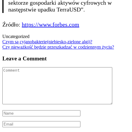
sektorze gospodarki aktywów cyfrowych w
następstwie upadku TerraUSD”.
Źródło:
https://www.forbes.com
Uncategorized
Post
Czym są cyjanobakterie(niebiesko-zielone algi)?
Czy nieważkość będzie przeszkadzać w codziennym życiu?
navigation
Leave a Comment