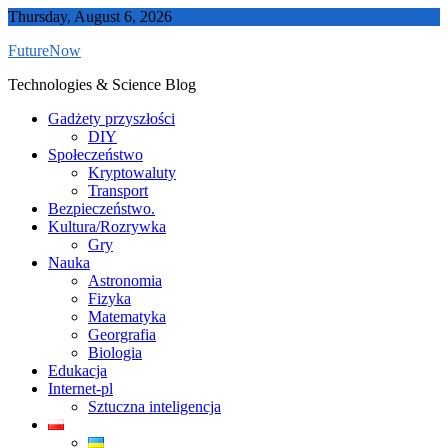
Skip
Thursday, August 6, 2026
to
FutureNow
content
Technologies & Science Blog
Gadżety przyszłości
DIY
Społeczeństwo
Kryptowaluty
Transport
Bezpieczeństwo.
Kultura/Rozrywka
Gry
Nauka
Astronomia
Fizyka
Matematyka
Georgrafia
Biologia
Edukacja
Internet-pl
Sztuczna inteligencja