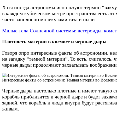
Хотя иногда астрономы используют термин “вакуум
в каждом кубическом метре пространства есть ато
часто заполнено молекулами газа и пыли.
Малые тела Солнечной системы: астероиды, коме
Плотность материи в космосе
и черные дыры
Говоря опро интересные факты об астрономии, не
на загадку “темной материи”. То есть, считалось,
черные дыры продолжают захватывать воображен
Интересные факты об астрономии: Темная материя во Вселен
Черные дыры настолько плотные и имеют такую си
корабль приблизится к черной дыре и будет захвач
задней, что корабль и люди внутри будут растягива
живым.