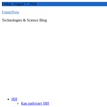
Skip
Friday, August 7, 2026
to
FutureNow
content
Technologies & Science Blog
ИИ
Как работает ИИ