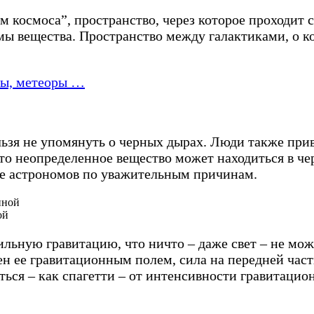
 космоса”, пространство, через которое проходит с
мы вещества. Пространство между галактиками, о ко
ты, метеоры …
льзя не упомянуть о черных дырах. Люди также при
 что неопределенное вещество может находиться в ч
ие астрономов по уважительным причинам.
ной
льную гравитацию, что ничто – даже свет – не мож
ен ее гравитационным полем, сила на передней част
ться – как спагетти – от интенсивности гравитацио