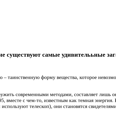
ие существуют самые удивителььные за
ю – таинственную форму вещества, которое невозм
ружить современными методами, составляет лишь ок
5, вместе с чем-то, известным как темная энергия.
они используют телескоп), они становятся свидетеля