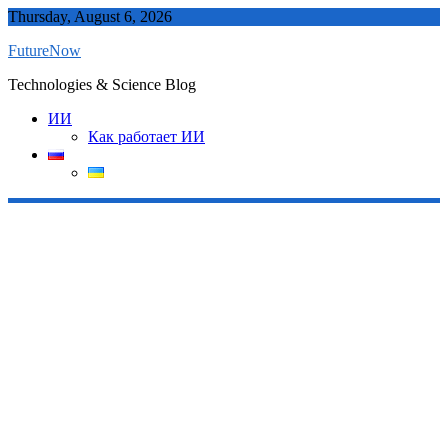
Skip
Thursday, August 6, 2026
to
FutureNow
content
Technologies & Science Blog
ИИ
Как работает ИИ