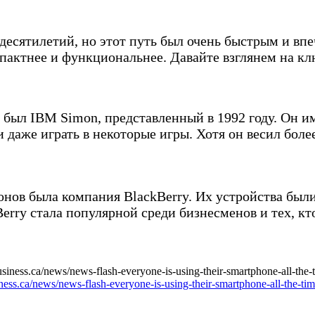
 десятилетий, но этот путь был очень быстрым и 
мпактнее и функциональнее. Давайте взглянем на к
был IBM Simon, представленный в 1992 году. Он 
 даже играть в некоторые игры. Хотя он весил бол
онов была компания BlackBerry. Их устройства бы
rry стала популярной среди бизнесменов и тех, к
ness.ca/news/news-flash-everyone-is-using-their-smartphone-all-the-ti