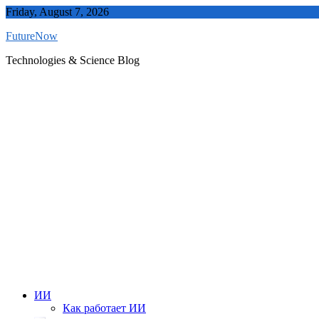
Skip
Friday, August 7, 2026
to
FutureNow
content
Technologies & Science Blog
ИИ
Как работает ИИ