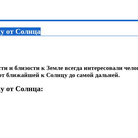
у от Солнца
и и близости к Земле всегда интересовали чело
от ближайшей к Солнцу до самой дальней.
у от Солнца: