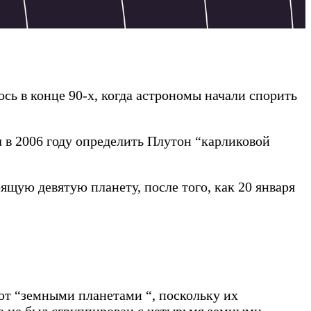
сь в конце 90-х, когда астрономы начали спорить
в 2006 году определить Плутон “карликовой
щую девятую планету, после того, как 20 января
ют “земными планетами “, поскольку их
а не был сгруппирован с четырьмя земными.