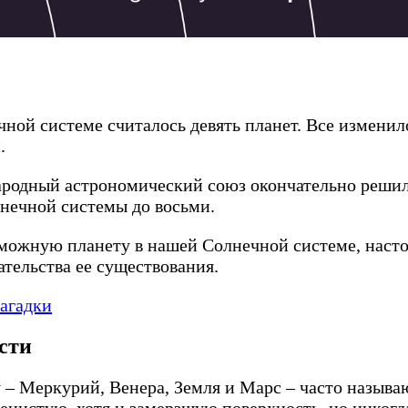
ной системе считалось девять планет. Все изменило
.
родный астрономический союз окончательно решил 
лнечной системы до восьми.
можную планету в нашей Солнечной системе, настоя
тельства ее существования.
агадки
сти
– Меркурий, Венера, Земля и Марс – часто называ
енистую, хотя и замерзшую поверхность, но никогд