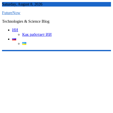
Skip
Saturday, August 8, 2026
to
FutureNow
content
Technologies & Science Blog
ИИ
Как работает ИИ