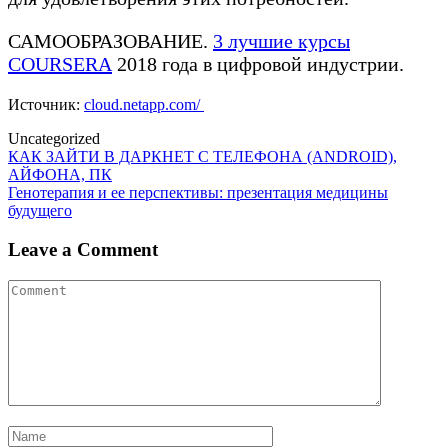
САМООБРАЗОВАНИЕ.
3 лучшие курсы
COURSERA
2018 года в цифровой индустрии.
Источник:
clou
d.netapp.com/
Uncategorized
Post
КАК ЗАЙТИ В ДАРКНЕТ С ТЕЛЕФОНА (ANDROID),
АЙФОНА, ПК
navigation
Генотерапия и ее перспективы: презентация медицины
будущего
Leave a Comment