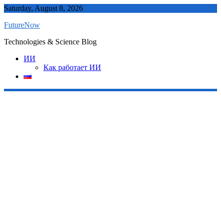
Skip
Saturday, August 8, 2026
to
FutureNow
content
Technologies & Science Blog
ИИ
Как работает ИИ