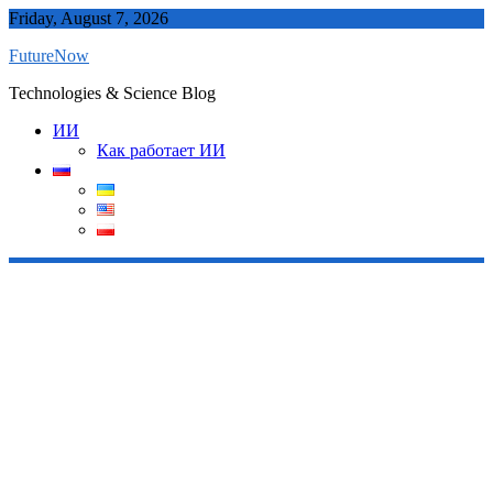
Skip
Friday, August 7, 2026
to
FutureNow
content
Technologies & Science Blog
ИИ
Как работает ИИ