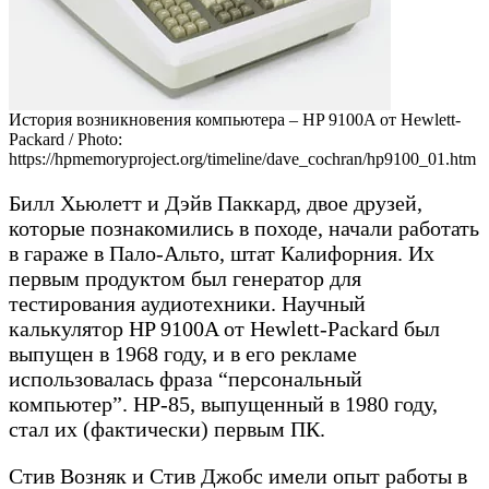
История возникновения компьютера – HP 9100A от Hewlett-
Packard / Photo:
https://hpmemoryproject.org/timeline/dave_cochran/hp9100_01.htm
Билл Хьюлетт и Дэйв Паккард, двое друзей,
которые познакомились в походе, начали работать
в гараже в Пало-Альто, штат Калифорния. Их
первым продуктом был генератор для
тестирования аудиотехники. Научный
калькулятор HP 9100A от Hewlett-Packard был
выпущен в 1968 году, и в его рекламе
использовалась фраза “персональный
компьютер”. HP-85, выпущенный в 1980 году,
стал их (фактически) первым ПК.
Стив Возняк и Стив Джобс имели опыт работы в