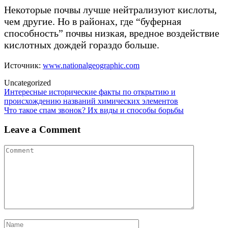
Некоторые почвы лучше нейтрализуют кислоты,
чем другие. Но в районах, где “буферная
способность” почвы низкая, вредное воздействие
кислотных дождей гораздо больше.
Источник:
www.nationalgeographic.com
Uncategorized
Post
Интересные исторические факты по открытию и
происхождению названий химических элементов
navigation
Что такое спам звонок? Их виды и способы борьбы
Leave a Comment