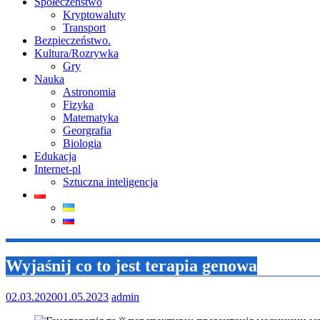
Społeczeństwo
Kryptowaluty
Transport
Bezpieczeństwo.
Kultura/Rozrywka
Gry
Nauka
Astronomia
Fizyka
Matematyka
Georgrafia
Biologia
Edukacja
Internet-pl
Sztuczna inteligencja
Wyjaśnij co to jest terapia genowa
02.03.2020
01.05.2023
admin