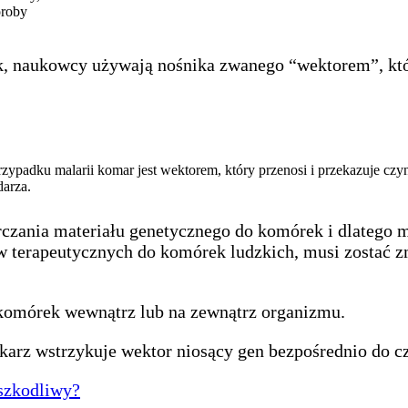
oroby
 naukowcy używają nośnika zwanego “wektorem”, który
zypadku malarii komar jest wektorem, który przenosi i przekazuje czy
arza.
arczania materiału genetycznego do komórek i dlatego
w terapeutycznych do komórek ludzkich, musi zostać 
komórek wewnątrz lub na zewnątrz organizmu.
arz wstrzykuje wektor niosący gen bezpośrednio do czę
/szkodliwy?