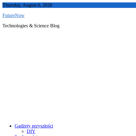
Skip
Thursday, August 6, 2026
to
FutureNow
content
Technologies & Science Blog
Gadżety przyszłości
DIY