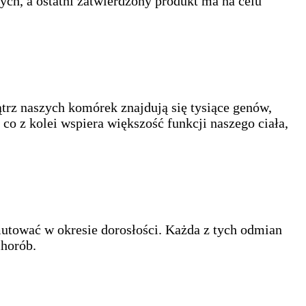
h, a ostatni zatwierdzony produkt ma na celu
rz naszych komórek znajdują się tysiące genów,
 co z kolei wspiera większość funkcji naszego ciała,
mutować w okresie dorosłości. Każda z tych odmian
chorób.