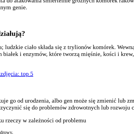
a do atakowania śmiertelnie groźnych komórek rakowyc
tnym genie.
ziałują?
ludzkie ciało składa się z trylionów komórek. Wewnąt
 białek i enzymów, które tworzą mięśnie, kości i krew,
zdjęcia: top 5
kuje go od urodzenia, albo gen może się zmienić lub z
rzyczynić się do problemów zdrowotnych lub rozwoju 
ku rzeczy w zależności od problemu
zdrowy,