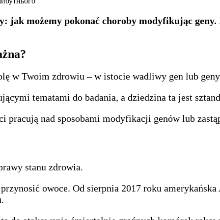
ywy: jak możemy pokonać choroby modyfikując geny.
ważna?
ę w Twoim zdrowiu – w istocie wadliwy gen lub geny 
jącymi tematami do badania, a dziedzina ta jest szta
eci pracują nad sposobami modyfikacji genów lub zast
prawy stanu zdrowia.
y przynosić owoce. Od sierpnia 2017 roku amerykańska
.