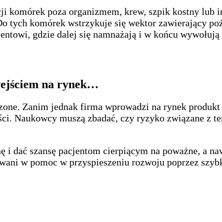
cji komórek poza organizmem, krew, szpik kostny lub i
o tych komórek wstrzykuje się wektor zawierający po
jentowi, gdzie dalej się namnażają i w końcu wywołują
 wejściem na rynek…
zone. Zanim jednak firma wprowadzi na rynek produkt t
ści. Naukowcy muszą zbadać, czy ryzyko związane z te
ę i dać szansę pacjentom cierpiącym na poważne, a na
owani w pomoc w przyspieszeniu rozwoju poprzez szybk