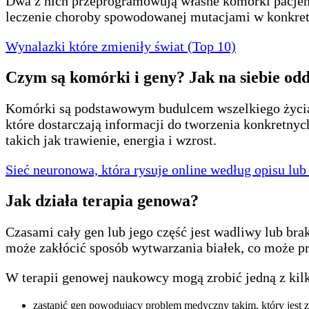
Dwa z nich przeprogramowują własne komórki pacjent
leczenie choroby spowodowanej mutacjami w konkre
Wynalazki które zmieniły świat (Top 10)
Czym są komórki i geny? Jak na siebie odd
Komórki są podstawowym budulcem wszelkiego życia; 
które dostarczają informacji do tworzenia konkretnych
takich jak trawienie, energia i wzrost.
Sieć neuronowa, która rysuje online według opisu lub 
Jak działa terapia genowa?
Czasami cały gen lub jego część jest wadliwy lub bra
może zakłócić sposób wytwarzania białek, co może p
W terapii genowej naukowcy mogą zrobić jedną z kil
zastąpić gen powodujący problem medyczny takim, który jest 