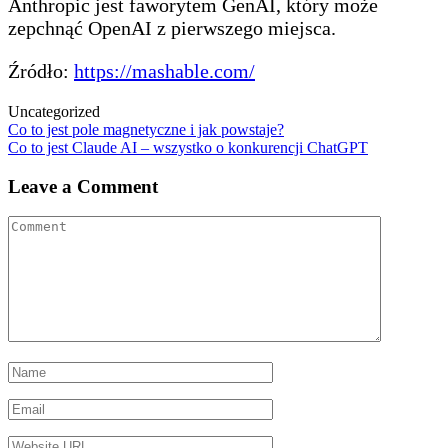
Anthropic jest faworytem GenAI, który może
zepchnąć OpenAI z pierwszego miejsca.
Źródło:
https://mashable.com/
Uncategorized
Post
Co to jest pole magnetyczne i jak powstaje?
Co to jest Claude AI – wszystko o konkurencji ChatGPT
navigation
Leave a Comment