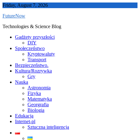
Skip
Friday, August 7, 2026
to
FutureNow
content
Technologies & Science Blog
Gadżety przyszłości
DIY
Społeczeństwo
Kryptowaluty
Transport
Bezpieczeństwo.
Kultura/Rozrywka
Gry
Nauka
Astronomia
Fizyka
Matematyka
Georgrafia
Biologia
Edukacja
Internet-pl
Sztuczna inteligencja