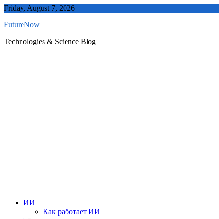
Skip
Friday, August 7, 2026
to
FutureNow
content
Technologies & Science Blog
ИИ
Как работает ИИ