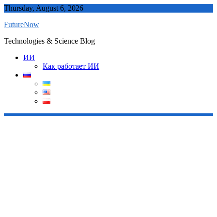
Skip
Thursday, August 6, 2026
to
FutureNow
content
Technologies & Science Blog
ИИ
Как работает ИИ