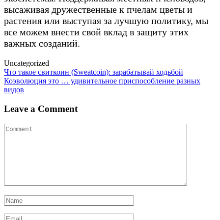
высаживая дружественные к пчелам цветы и
растения или выступая за лучшую политику, мы
все можем внести свой вклад в защиту этих
важных созданий.
Uncategorized
Post
Что такое свиткоин (Sweatcoin): зарабатывай ходьбой
Коэволюция это … удивительное приспособление разных
navigation
видов
Leave a Comment