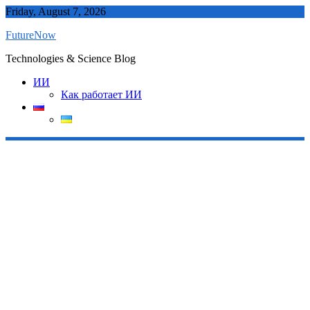
Skip
Friday, August 7, 2026
to
FutureNow
content
Technologies & Science Blog
ИИ
Как работает ИИ