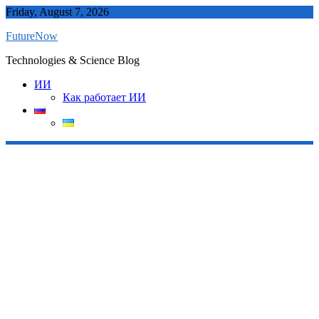
Skip
Friday, August 7, 2026
to
FutureNow
content
Technologies & Science Blog
ИИ
Как работает ИИ