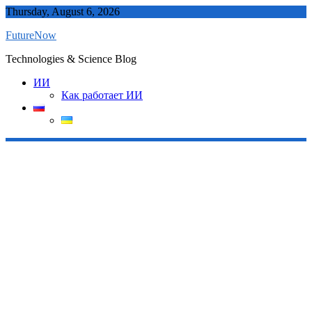
Skip
Thursday, August 6, 2026
to
FutureNow
content
Technologies & Science Blog
ИИ
Как работает ИИ