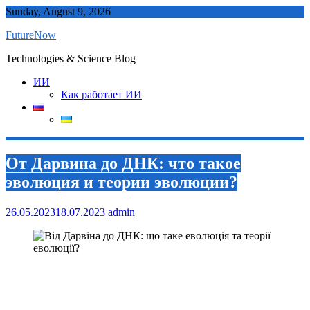
Skip
Sunday, August 9, 2026
to
FutureNow
content
Technologies & Science Blog
ИИ
Как работает ИИ
От Дарвина до ДНК: что такое
эволюция и теории эволюции?
26.05.2023
18.07.2023
admin