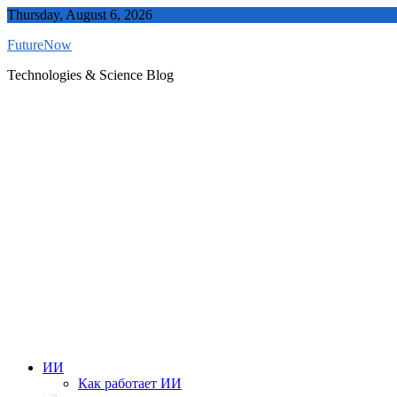
Skip
Thursday, August 6, 2026
to
FutureNow
content
Technologies & Science Blog
ИИ
Как работает ИИ