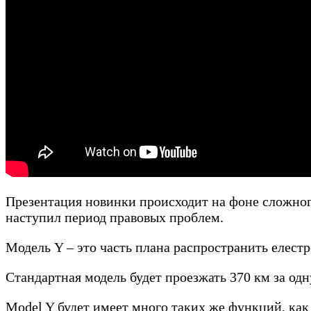
Презентация новинки происходит на фоне сложног
наступил период правовых проблем.
Модель Y – это часть плана распространить елест
Стандартная модель будет проезжать 370 км за одн
Model Y будет имеет много таких же функций, как 