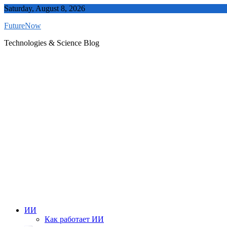
Skip
Saturday, August 8, 2026
to
FutureNow
content
Technologies & Science Blog
ИИ
Как работает ИИ