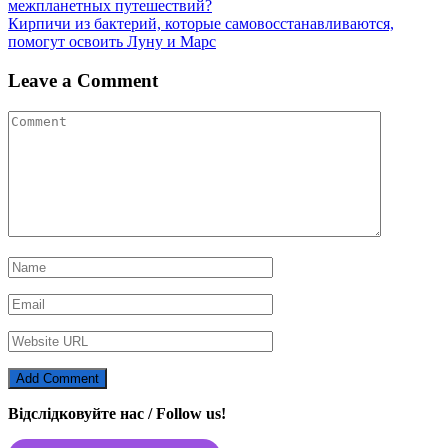
межпланетных путешествий?
navigation
Кирпичи из бактерий, которые самовосстанавливаются,
помогут освоить Луну и Марс
Leave a Comment
Відслідковуйте нас / Follow us!