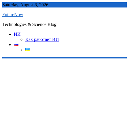
Skip
Saturday, August 8, 2026
to
FutureNow
content
Technologies & Science Blog
ИИ
Как работает ИИ