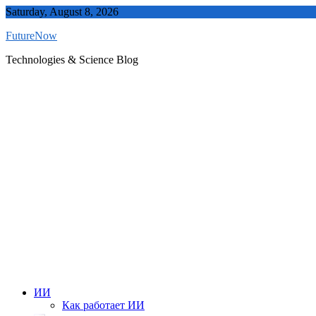
Skip
Saturday, August 8, 2026
to
FutureNow
content
Technologies & Science Blog
ИИ
Как работает ИИ