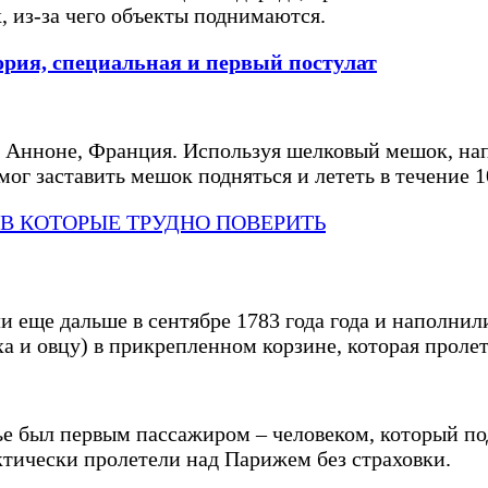
х, из-за чего объекты поднимаются.
рия, специальная и первый постулат
 с Анноне, Франция. Используя шелковый мешок, н
ог заставить мешок подняться и лететь в течение 1
 В КОТОРЫЕ ТРУДНО ПОВЕРИТЬ
и еще дальше в сентябре 1783 года года и наполн
ха и овцу) в прикрепленном корзине, которая проле
е был первым пассажиром – человеком, который по
ктически пролетели над Парижем без страховки.