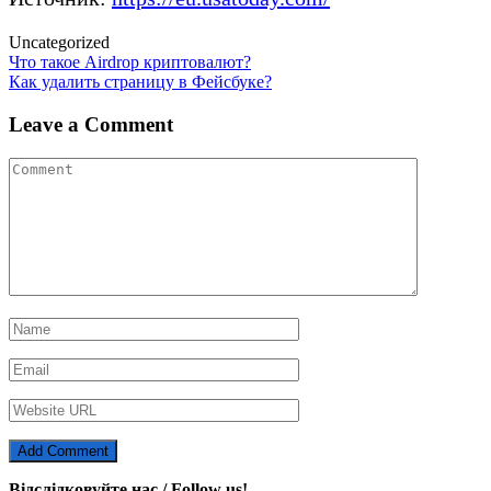
Uncategorized
Post
Что такое Airdrop криптовалют?
Как удалить страницу в Фейсбуке?
navigation
Leave a Comment
Відслідковуйте нас / Follow us!