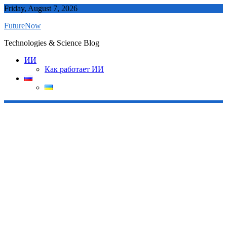
Skip
Friday, August 7, 2026
to
FutureNow
content
Technologies & Science Blog
ИИ
Как работает ИИ