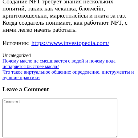
Создание NFT требует знания нескольких
понятий, таких как чеканка, блокчейн,
криптокошельки, маркетплейсы и плата за газ.
Когда создатель понимает, как работают NFT, с
ними легко начать работать.
Источник:
https://www.investopedia.com/
Uncategorized
Post
Почему масло не смешивается с водой и почему вода
испаряется быстрее масла?
navigation
Что такое виртуальное общение: определение, инструменты и
лучшие практики
Leave a Comment