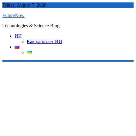
Skip
Friday, August 7, 2026
to
FutureNow
content
Technologies & Science Blog
ИИ
Как работает ИИ