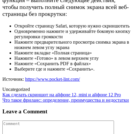
чтобы получить полный снимок экрана всей веб-
страницы без прокрутки:
Откройте страницу Safari, которую нужно скриншотить
Одновременно нажмите и удерживайте боковую кнопку
регулировки громкости
Нажмите предварительного просмотра снимка экрана в
нижнем левом углу экрана
Нажмите вкладке «Полная страница»
Нажмите «Готово» в левом верхнем углу
Нажмите «Сохранить PDF в файлах»
Выберите где и нажмите «Сохранить».
Источник:
https://www.pocket-lint.com/
Uncategorized
Post
Как сделать скриншот на айфоне 12, mini и айфоне 12 Pro
Что такое фриланс: определение, преимущества и недостатки
navigation
Leave a Comment