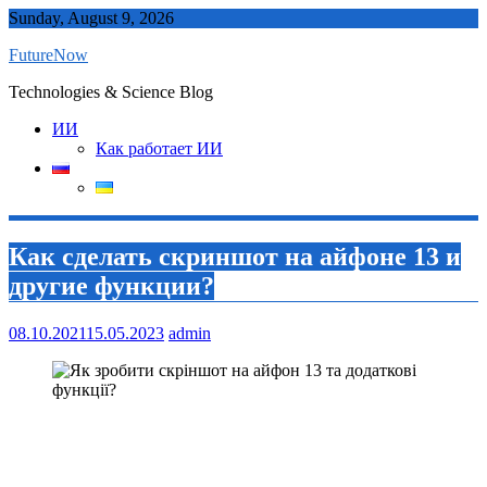
Skip
Sunday, August 9, 2026
to
FutureNow
content
Technologies & Science Blog
ИИ
Как работает ИИ
Как сделать скриншот на айфоне 13 и
другие функции?
08.10.2021
15.05.2023
admin