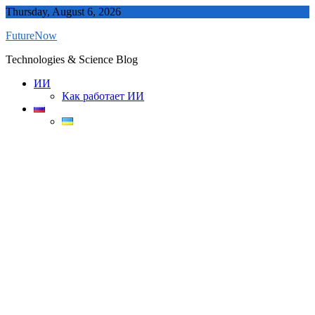
Skip
Thursday, August 6, 2026
to
FutureNow
content
Technologies & Science Blog
ИИ
Как работает ИИ