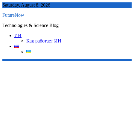
Skip
Saturday, August 8, 2026
to
FutureNow
content
Technologies & Science Blog
ИИ
Как работает ИИ