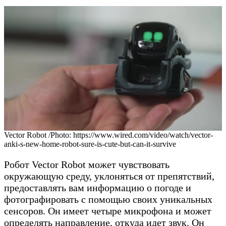
Vector Robot /Photo: https://www.wired.com/video/watch/vector-
anki-s-new-home-robot-sure-is-cute-but-can-it-survive
Робот Vector Robot может чувствовать
окружающую среду, уклоняться от препятствий,
предоставлять вам информацию о погоде и
фотографировать с помощью своих уникальных
сенсоров. Он имеет четыре микрофона и может
определять направление, откуда идет звук. Он