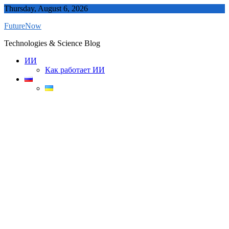
Skip
Thursday, August 6, 2026
to
FutureNow
content
Technologies & Science Blog
ИИ
Как работает ИИ