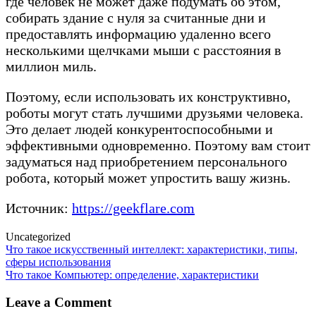
где человек не может даже подумать об этом,
собирать здание с нуля за считанные дни и
предоставлять информацию удаленно всего
несколькими щелчками мыши с расстояния в
миллион миль.
Поэтому, если использовать их конструктивно,
роботы могут стать лучшими друзьями человека.
Это делает людей конкурентоспособными и
эффективными одновременно. Поэтому вам стоит
задуматься над приобретением персонального
робота, который может упростить вашу жизнь.
Источник:
https://geekflare.com
Uncategorized
Post
Что такое искусственный интеллект: характеристики, типы,
сферы использования
navigation
Что такое Компьютер: определение, характеристики
Leave a Comment