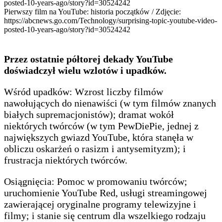
Pierwszy film na YouTube: historia początków / Zdjęcie:
https://abcnews.go.com/Technology/surprising-topic-youtube-video-
posted-10-years-ago/story?id=30524242
Przez ostatnie półtorej dekady YouTube
doświadczył wielu wzlotów i upadków.
Wśród upadków: Wzrost liczby filmów
nawołujących do nienawiści (w tym filmów znanych
białych supremacjonistów); dramat wokół
niektórych twórców (w tym PewDiePie, jednej z
największych gwiazd YouTube, która stanęła w
obliczu oskarżeń o rasizm i antysemityzm); i
frustracja niektórych twórców.
Osiągnięcia: Pomoc w promowaniu twórców;
uruchomienie YouTube Red, usługi streamingowej
zawierającej oryginalne programy telewizyjne i
filmy; i stanie się centrum dla wszelkiego rodzaju