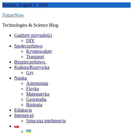
Skip
Sunday, August 9, 2026
to
FutureNow
content
Technologies & Science Blog
Gadżety przyszłości
DIY
Społeczeństwo
Kryptowaluty
Transport
Bezpieczeństwo.
Kultura/Rozrywka
Gry
Nauka
Astronomia
Fizyka
Matematyka
Georgrafia
Biologia
Edukacja
Internet-pl
Sztuczna inteligencja