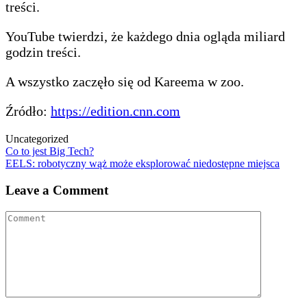
treści.
YouTube twierdzi, że każdego dnia ogląda miliard
godzin treści.
A wszystko zaczęło się od Kareema w zoo.
Źródło:
https://edition.cnn.com
Uncategorized
Post
Co to jest Big Tech?
EELS: robotyczny wąż może eksplorować niedostępne miejsca
navigation
Leave a Comment