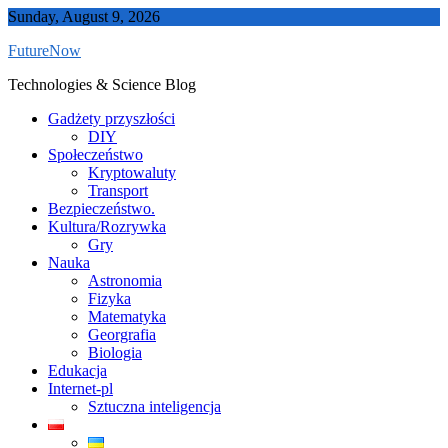
Skip
Sunday, August 9, 2026
to
FutureNow
content
Technologies & Science Blog
Gadżety przyszłości
DIY
Społeczeństwo
Kryptowaluty
Transport
Bezpieczeństwo.
Kultura/Rozrywka
Gry
Nauka
Astronomia
Fizyka
Matematyka
Georgrafia
Biologia
Edukacja
Internet-pl
Sztuczna inteligencja