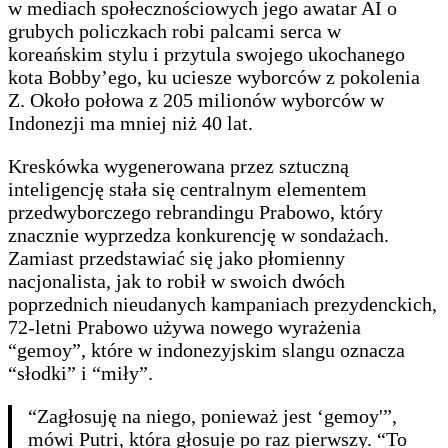
w mediach społecznościowych jego awatar AI o
grubych policzkach robi palcami serca w
koreańskim stylu i przytula swojego ukochanego
kota Bobby’ego, ku uciesze wyborców z pokolenia
Z. Około połowa z 205 milionów wyborców w
Indonezji ma mniej niż 40 lat.
Kreskówka wygenerowana przez sztuczną
inteligencję stała się centralnym elementem
przedwyborczego rebrandingu Prabowo, który
znacznie wyprzedza konkurencję w sondażach.
Zamiast przedstawiać się jako płomienny
nacjonalista, jak to robił w swoich dwóch
poprzednich nieudanych kampaniach prezydenckich,
72-letni Prabowo używa nowego wyrażenia
“gemoy”, które w indonezyjskim slangu oznacza
“słodki” i “miły”.
“Zagłosuję na niego, ponieważ jest ‘gemoy'”,
mówi Putri, która głosuje po raz pierwszy. “To