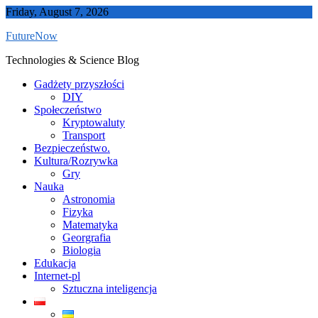
Skip
Friday, August 7, 2026
to
FutureNow
content
Technologies & Science Blog
Gadżety przyszłości
DIY
Społeczeństwo
Kryptowaluty
Transport
Bezpieczeństwo.
Kultura/Rozrywka
Gry
Nauka
Astronomia
Fizyka
Matematyka
Georgrafia
Biologia
Edukacja
Internet-pl
Sztuczna inteligencja