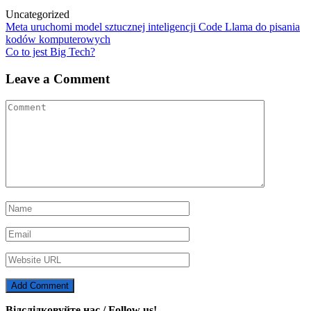
Uncategorized
Post
Meta uruchomi model sztucznej inteligencji Code Llama do pisania
kodów komputerowych
navigation
Co to jest Big Tech?
Leave a Comment
Відслідковуйте нас / Follow us!