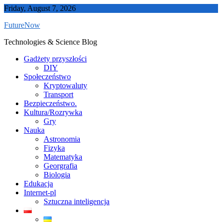
Skip
Friday, August 7, 2026
to
FutureNow
content
Technologies & Science Blog
Gadżety przyszłości
DIY
Społeczeństwo
Kryptowaluty
Transport
Bezpieczeństwo.
Kultura/Rozrywka
Gry
Nauka
Astronomia
Fizyka
Matematyka
Georgrafia
Biologia
Edukacja
Internet-pl
Sztuczna inteligencja